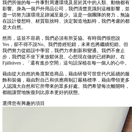
我們所做的每一件事對周遭環境及居於其中的人類、動物都有
影響。身為一個戶外用品公司，我們清楚意識到這種影響，並
盡一切努力讓環境足跡減至最少。這是一個團隊的努力，無論
在設計發想時、材質取捨時、決定製造地點時，我們考慮的都
是大自然。
然而，這並不容易，我們必須有所妥協。有時我們很想說
Yes，卻不得不說No。我們曾經犯錯，未來也將繼續犯錯。但
我們努力從錯誤中學習，我們力求創新和變通。我們不會止
步，我們從不坐下來放鬆休息、心想現在做的已經夠好。在
Fjällräven，「還有進步空間」這句話深植在每一個人的心中。
藉由從大自然的角度製造商品，藉由研發可世世代代延續的服
飾和裝備，藉由對自己和供應商制訂嚴格標準，藉由帶領更多
人認識大自然和它所帶來的眾多好處。我們希望每次離開時，
都能讓營地恢復到比原本更好的狀態。
選擇您有興趣的項目