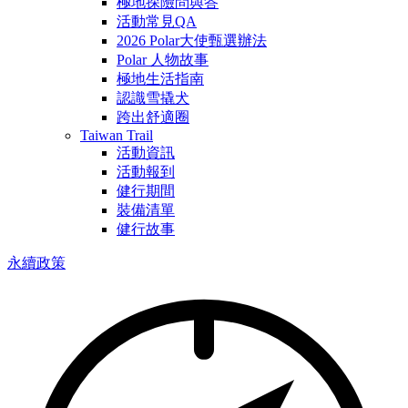
極地探險問與答
活動常見QA
2026 Polar大使甄選辦法
Polar 人物故事
極地生活指南
認識雪撬犬
跨出舒適圈
Taiwan Trail
活動資訊
活動報到
健行期間
裝備清單
健行故事
永續政策