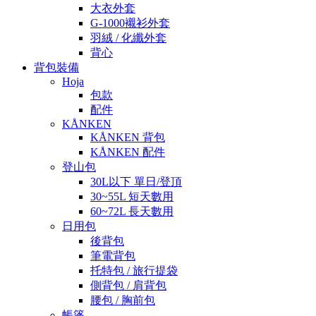
大衣外套
G-1000襯衫外套
羽絨 / 化纖外套
背心
背包裝備
Hoja
包款
配件
KÅNKEN
KÅNKEN 背包
KÅNKEN 配件
登山包
30L以下 單日/登頂
30~55L 短天數用
60~72L 長天數用
日用包
後背包
筆電背包
托特包 / 旅行提袋
側背包 / 肩背包
腰包 / 胸前包
帳篷