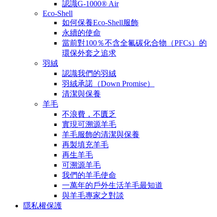
認識G-1000® Air
Eco-Shell
如何保養Eco-Shell服飾
永續的使命
當前對100％不含全氟碳化合物（PFCs）的
環保外套之追求
羽絨
認識我們的羽絨
羽絨承諾（Down Promise）
清潔與保養
羊毛
不浪費，不匱乏
實現可溯源羊毛
羊毛服飾的清潔與保養
再製填充羊毛
再生羊毛
可溯源羊毛
我們的羊毛使命
一萬年的戶外生活羊毛最知道
與羊毛專家之對談
隱私權保護