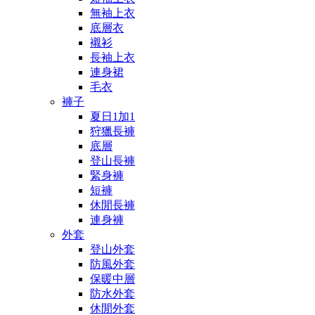
無袖上衣
底層衣
襯衫
長袖上衣
連身裙
毛衣
褲子
夏日1加1
狩獵長褲
底層
登山長褲
緊身褲
短褲
休閒長褲
連身褲
外套
登山外套
防風外套
保暖中層
防水外套
休閒外套