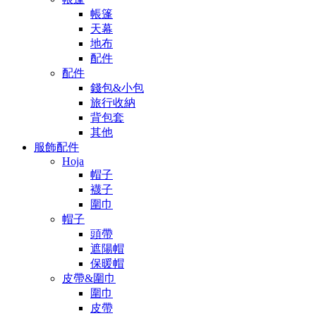
帳篷
天幕
地布
配件
配件
錢包&小包
旅行收納
背包套
其他
服飾配件
Hoja
帽子
襪子
圍巾
帽子
頭帶
遮陽帽
保暖帽
皮帶&圍巾
圍巾
皮帶