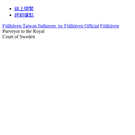
線上聯繫
經銷據點
Fjällräven Taiwan
fjallraven_tw
Fjällräven Official
Fjällräven
Purveyor to the Royal
Court of Sweden