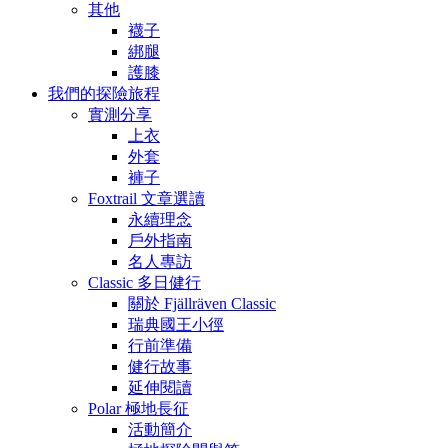
其他
襪子
綁腿
護膝
我們的探險旅程
實測分享
上衣
外套
褲子
Foxtrail 文章選讀
永續理念
戶外指南
名人專訪
Classic 多日健行
關於 Fjällräven Classic
瑞典國王小徑
行前準備
健行故事
延伸閱讀
Polar 極地長征
活動簡介