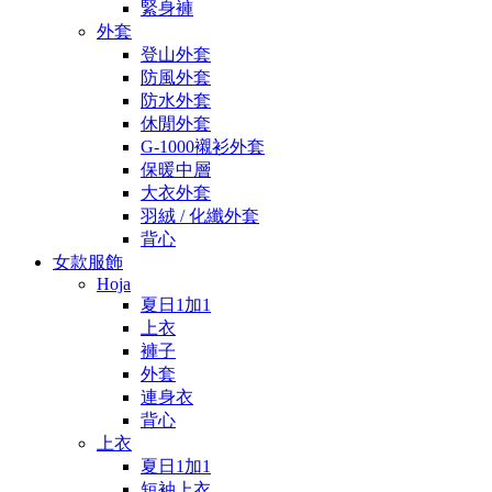
緊身褲
外套
登山外套
防風外套
防水外套
休閒外套
G-1000襯衫外套
保暖中層
大衣外套
羽絨 / 化纖外套
背心
女款服飾
Hoja
夏日1加1
上衣
褲子
外套
連身衣
背心
上衣
夏日1加1
短袖上衣