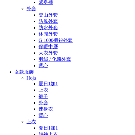
緊身褲
外套
登山外套
防風外套
防水外套
休閒外套
G-1000襯衫外套
保暖中層
大衣外套
羽絨 / 化纖外套
背心
女款服飾
Hoja
夏日1加1
上衣
褲子
外套
連身衣
背心
上衣
夏日1加1
短袖上衣