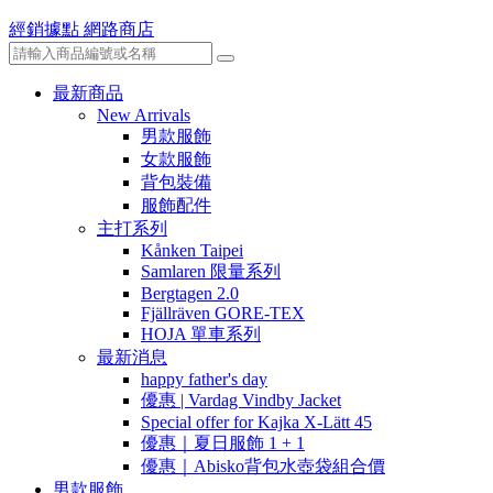
經銷據點
網路商店
最新商品
New Arrivals
男款服飾
女款服飾
背包裝備
服飾配件
主打系列
Kånken Taipei
Samlaren 限量系列
Bergtagen 2.0
Fjällräven GORE-TEX
HOJA 單車系列
最新消息
happy father's day
優惠 | Vardag Vindby Jacket
Special offer for Kajka X-Lätt 45
優惠｜夏日服飾 1 + 1
優惠｜Abisko背包水壺袋組合價
男款服飾