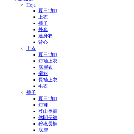
Hoja
夏日1加1
上衣
褲子
外套
連身衣
背心
上衣
夏日1加1
短袖上衣
底層衣
襯衫
長袖上衣
毛衣
褲子
夏日1加1
短褲
登山長褲
休閒長褲
狩獵長褲
底層