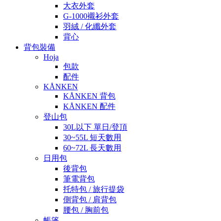
大衣外套
G-1000襯衫外套
羽絨 / 化纖外套
背心
背包裝備
Hoja
包款
配件
KÅNKEN
KÅNKEN 背包
KÅNKEN 配件
登山包
30L以下 單日/登頂
30~55L 短天數用
60~72L 長天數用
日用包
後背包
筆電背包
托特包 / 旅行提袋
側背包 / 肩背包
腰包 / 胸前包
帳篷