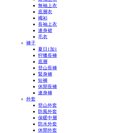
無袖上衣
底層衣
襯衫
長袖上衣
連身裙
毛衣
褲子
夏日1加1
狩獵長褲
底層
登山長褲
緊身褲
短褲
休閒長褲
連身褲
外套
登山外套
防風外套
保暖中層
防水外套
休閒外套