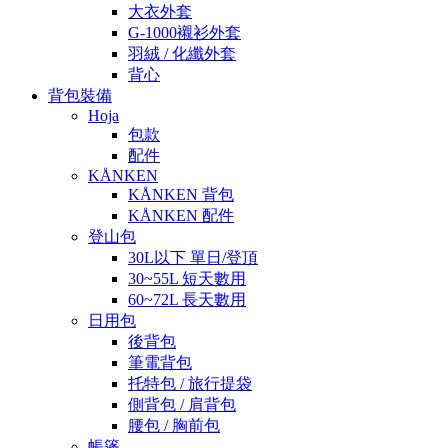
大衣外套
G-1000襯衫外套
羽絨 / 化纖外套
背心
背包裝備
Hoja
包款
配件
KÅNKEN
KÅNKEN 背包
KÅNKEN 配件
登山包
30L以下 單日/登頂
30~55L 短天數用
60~72L 長天數用
日用包
後背包
筆電背包
托特包 / 旅行提袋
側背包 / 肩背包
腰包 / 胸前包
帳篷