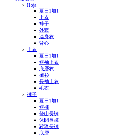
Hoja
夏日1加1
上衣
褲子
外套
連身衣
背心
上衣
夏日1加1
短袖上衣
底層衣
襯衫
長袖上衣
毛衣
褲子
夏日1加1
短褲
登山長褲
休閒長褲
狩獵長褲
底層