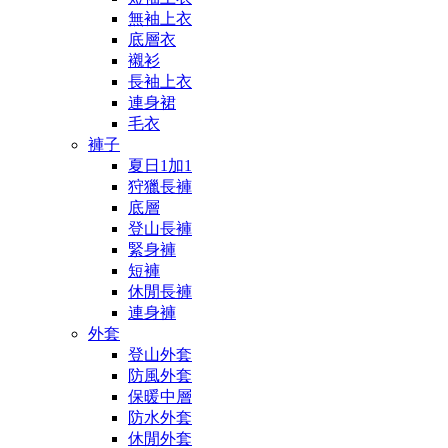
無袖上衣
底層衣
襯衫
長袖上衣
連身裙
毛衣
褲子
夏日1加1
狩獵長褲
底層
登山長褲
緊身褲
短褲
休閒長褲
連身褲
外套
登山外套
防風外套
保暖中層
防水外套
休閒外套