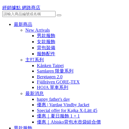
經銷據點
網路商店
最新商品
New Arrivals
男款服飾
女款服飾
背包裝備
服飾配件
主打系列
Kånken Taipei
Samlaren 限量系列
Bergtagen 2.0
Fjällräven GORE-TEX
HOJA 單車系列
最新消息
happy father's day
優惠 | Vardag Vindby Jacket
Special offer for Kajka X-Lätt 45
優惠｜夏日服飾 1 + 1
優惠｜Abisko背包水壺袋組合價
男款服飾