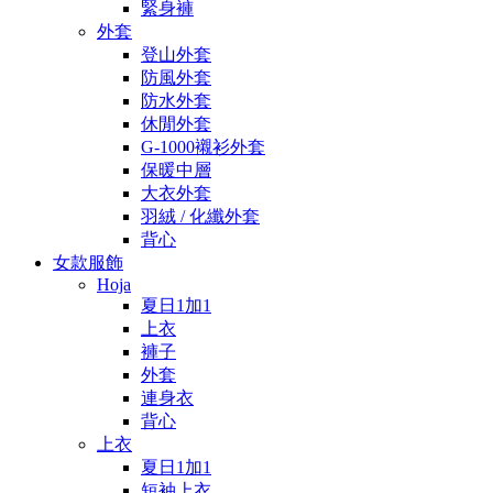
緊身褲
外套
登山外套
防風外套
防水外套
休閒外套
G-1000襯衫外套
保暖中層
大衣外套
羽絨 / 化纖外套
背心
女款服飾
Hoja
夏日1加1
上衣
褲子
外套
連身衣
背心
上衣
夏日1加1
短袖上衣