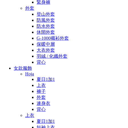
緊身褲
外套
登山外套
防風外套
防水外套
休閒外套
G-1000襯衫外套
保暖中層
大衣外套
羽絨 / 化纖外套
背心
女款服飾
Hoja
夏日1加1
上衣
褲子
外套
連身衣
背心
上衣
夏日1加1
短袖上衣