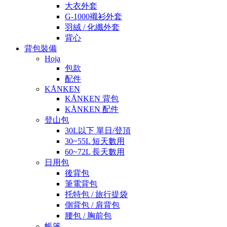
大衣外套
G-1000襯衫外套
羽絨 / 化纖外套
背心
背包裝備
Hoja
包款
配件
KÅNKEN
KÅNKEN 背包
KÅNKEN 配件
登山包
30L以下 單日/登頂
30~55L 短天數用
60~72L 長天數用
日用包
後背包
筆電背包
托特包 / 旅行提袋
側背包 / 肩背包
腰包 / 胸前包
帳篷