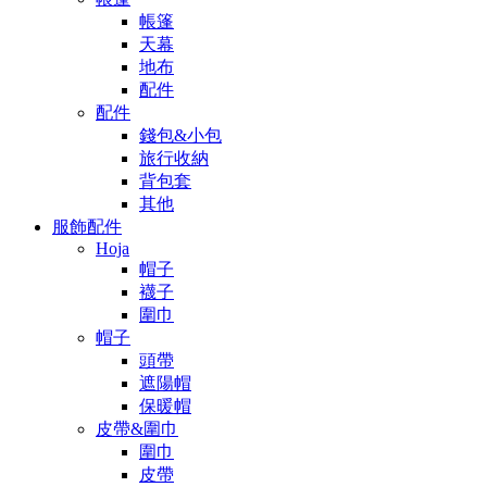
帳篷
天幕
地布
配件
配件
錢包&小包
旅行收納
背包套
其他
服飾配件
Hoja
帽子
襪子
圍巾
帽子
頭帶
遮陽帽
保暖帽
皮帶&圍巾
圍巾
皮帶