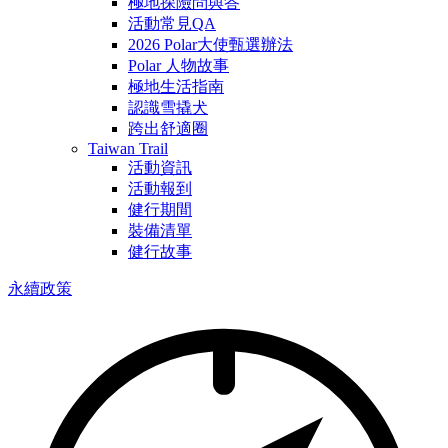
極地探險問與答
活動常見QA
2026 Polar大使甄選辦法
Polar 人物故事
極地生活指南
認識雪撬犬
跨出舒適圈
Taiwan Trail
活動資訊
活動報到
健行期間
裝備清單
健行故事
永續政策