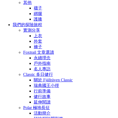
其他
襪子
綁腿
護膝
我們的探險旅程
實測分享
上衣
外套
褲子
Foxtrail 文章選讀
永續理念
戶外指南
名人專訪
Classic 多日健行
關於 Fjällräven Classic
瑞典國王小徑
行前準備
健行故事
延伸閱讀
Polar 極地長征
活動簡介