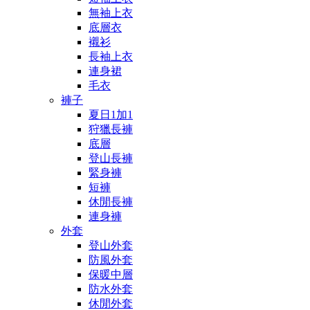
無袖上衣
底層衣
襯衫
長袖上衣
連身裙
毛衣
褲子
夏日1加1
狩獵長褲
底層
登山長褲
緊身褲
短褲
休閒長褲
連身褲
外套
登山外套
防風外套
保暖中層
防水外套
休閒外套