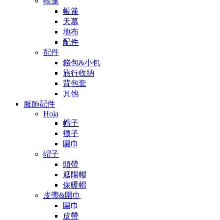
帳篷
帳篷
天幕
地布
配件
配件
錢包&小包
旅行收納
背包套
其他
服飾配件
Hoja
帽子
襪子
圍巾
帽子
頭帶
遮陽帽
保暖帽
皮帶&圍巾
圍巾
皮帶