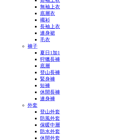
短袖上衣
無袖上衣
底層衣
襯衫
長袖上衣
連身裙
毛衣
褲子
夏日1加1
狩獵長褲
底層
登山長褲
緊身褲
短褲
休閒長褲
連身褲
外套
登山外套
防風外套
保暖中層
防水外套
休閒外套