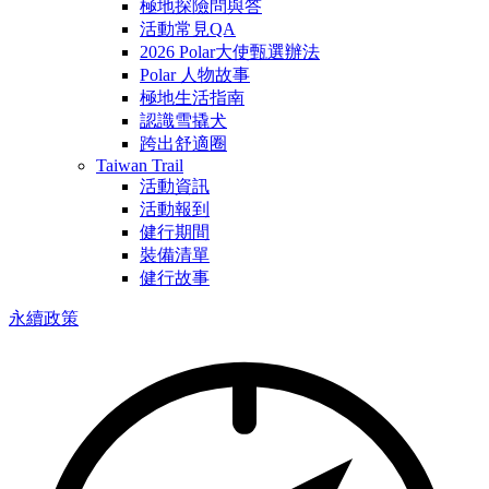
極地探險問與答
活動常見QA
2026 Polar大使甄選辦法
Polar 人物故事
極地生活指南
認識雪撬犬
跨出舒適圈
Taiwan Trail
活動資訊
活動報到
健行期間
裝備清單
健行故事
永續政策