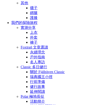
其他
襪子
綁腿
護膝
我們的探險旅程
實測分享
上衣
外套
褲子
Foxtrail 文章選讀
永續理念
戶外指南
名人專訪
Classic 多日健行
關於 Fjällräven Classic
瑞典國王小徑
行前準備
健行故事
延伸閱讀
Polar 極地長征
活動簡介