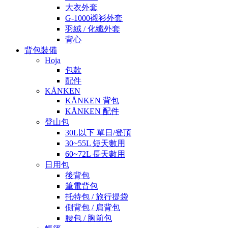
大衣外套
G-1000襯衫外套
羽絨 / 化纖外套
背心
背包裝備
Hoja
包款
配件
KÅNKEN
KÅNKEN 背包
KÅNKEN 配件
登山包
30L以下 單日/登頂
30~55L 短天數用
60~72L 長天數用
日用包
後背包
筆電背包
托特包 / 旅行提袋
側背包 / 肩背包
腰包 / 胸前包