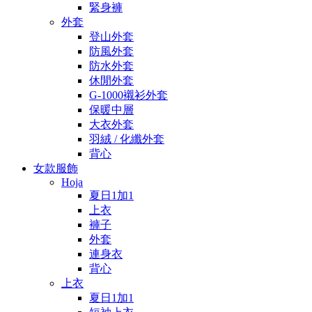
緊身褲
外套
登山外套
防風外套
防水外套
休閒外套
G-1000襯衫外套
保暖中層
大衣外套
羽絨 / 化纖外套
背心
女款服飾
Hoja
夏日1加1
上衣
褲子
外套
連身衣
背心
上衣
夏日1加1