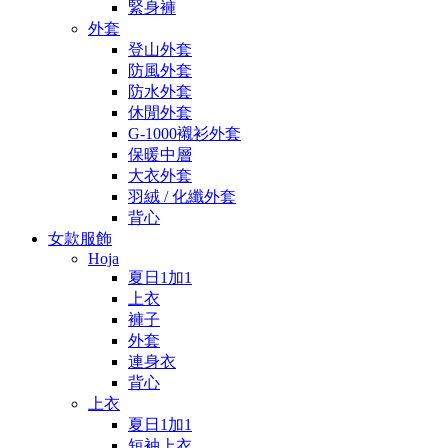
緊身褲
外套
登山外套
防風外套
防水外套
休閒外套
G-1000襯衫外套
保暖中層
大衣外套
羽絨 / 化纖外套
背心
女款服飾
Hoja
夏日1加1
上衣
褲子
外套
連身衣
背心
上衣
夏日1加1
短袖上衣