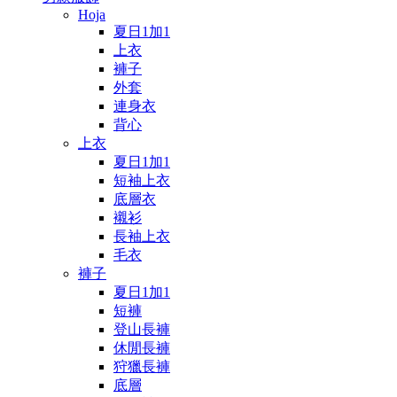
Hoja
夏日1加1
上衣
褲子
外套
連身衣
背心
上衣
夏日1加1
短袖上衣
底層衣
襯衫
長袖上衣
毛衣
褲子
夏日1加1
短褲
登山長褲
休閒長褲
狩獵長褲
底層