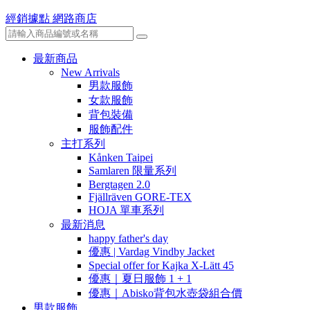
經銷據點
網路商店
最新商品
New Arrivals
男款服飾
女款服飾
背包裝備
服飾配件
主打系列
Kånken Taipei
Samlaren 限量系列
Bergtagen 2.0
Fjällräven GORE-TEX
HOJA 單車系列
最新消息
happy father's day
優惠 | Vardag Vindby Jacket
Special offer for Kajka X-Lätt 45
優惠｜夏日服飾 1 + 1
優惠｜Abisko背包水壺袋組合價
男款服飾