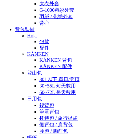
大衣外套
G-1000襯衫外套
羽絨 / 化纖外套
背心
背包裝備
Hoja
包款
配件
KÅNKEN
KÅNKEN 背包
KÅNKEN 配件
登山包
30L以下 單日/登頂
30~55L 短天數用
60~72L 長天數用
日用包
後背包
筆電背包
托特包 / 旅行提袋
側背包 / 肩背包
腰包 / 胸前包
帳篷