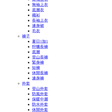
無袖上衣
底層衣
襯衫
長袖上衣
連身裙
毛衣
褲子
夏日1加1
狩獵長褲
底層
登山長褲
緊身褲
短褲
休閒長褲
連身褲
外套
登山外套
防風外套
保暖中層
防水外套
休閒外套