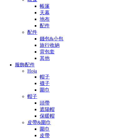
帳篷
天幕
地布
配件
配件
錢包&小包
旅行收納
背包套
其他
服飾配件
Hoja
帽子
襪子
圍巾
帽子
頭帶
遮陽帽
保暖帽
皮帶&圍巾
圍巾
皮帶