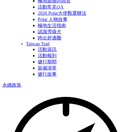
極地探險問與答
活動常見QA
2026 Polar大使甄選辦法
Polar 人物故事
極地生活指南
認識雪撬犬
跨出舒適圈
Taiwan Trail
活動資訊
活動報到
健行期間
裝備清單
健行故事
永續政策