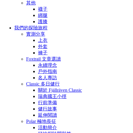
其他
襪子
綁腿
護膝
我們的探險旅程
實測分享
上衣
外套
褲子
Foxtrail 文章選讀
永續理念
戶外指南
名人專訪
Classic 多日健行
關於 Fjällräven Classic
瑞典國王小徑
行前準備
健行故事
延伸閱讀
Polar 極地長征
活動簡介