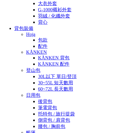
大衣外套
G-1000襯衫外套
羽絨 / 化纖外套
背心
背包裝備
Hoja
包款
配件
KÅNKEN
KÅNKEN 背包
KÅNKEN 配件
登山包
30L以下 單日/登頂
30~55L 短天數用
60~72L 長天數用
日用包
後背包
筆電背包
托特包 / 旅行提袋
側背包 / 肩背包
腰包 / 胸前包
帳篷