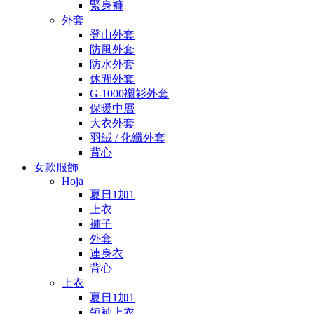
緊身褲
外套
登山外套
防風外套
防水外套
休閒外套
G-1000襯衫外套
保暖中層
大衣外套
羽絨 / 化纖外套
背心
女款服飾
Hoja
夏日1加1
上衣
褲子
外套
連身衣
背心
上衣
夏日1加1
短袖上衣