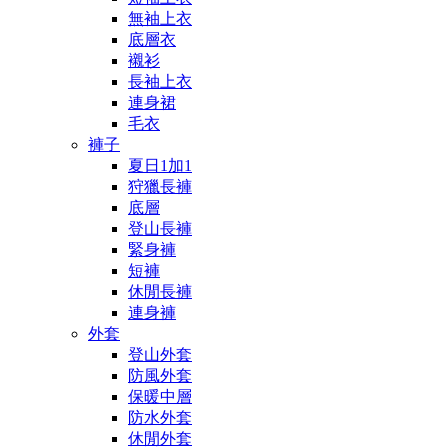
無袖上衣
底層衣
襯衫
長袖上衣
連身裙
毛衣
褲子
夏日1加1
狩獵長褲
底層
登山長褲
緊身褲
短褲
休閒長褲
連身褲
外套
登山外套
防風外套
保暖中層
防水外套
休閒外套