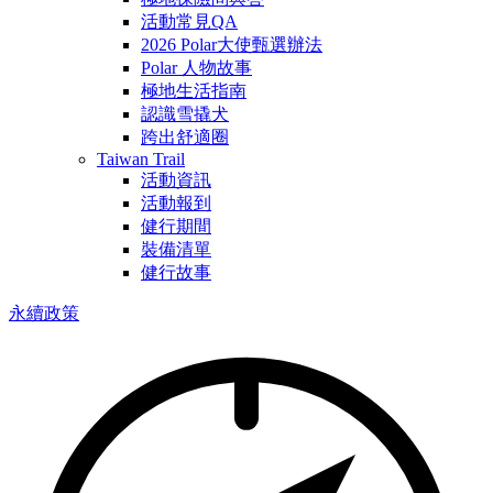
活動常見QA
2026 Polar大使甄選辦法
Polar 人物故事
極地生活指南
認識雪撬犬
跨出舒適圈
Taiwan Trail
活動資訊
活動報到
健行期間
裝備清單
健行故事
永續政策