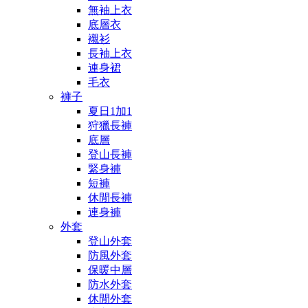
無袖上衣
底層衣
襯衫
長袖上衣
連身裙
毛衣
褲子
夏日1加1
狩獵長褲
底層
登山長褲
緊身褲
短褲
休閒長褲
連身褲
外套
登山外套
防風外套
保暖中層
防水外套
休閒外套