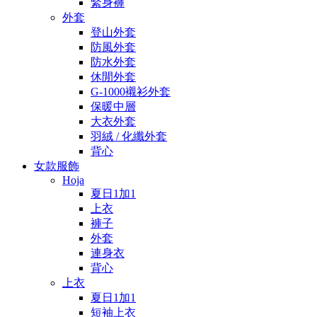
緊身褲
外套
登山外套
防風外套
防水外套
休閒外套
G-1000襯衫外套
保暖中層
大衣外套
羽絨 / 化纖外套
背心
女款服飾
Hoja
夏日1加1
上衣
褲子
外套
連身衣
背心
上衣
夏日1加1
短袖上衣