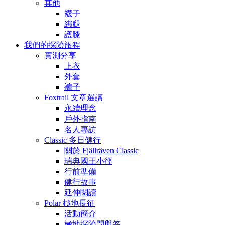
其他
襪子
綁腿
護膝
我們的探險旅程
實測分享
上衣
外套
褲子
Foxtrail 文章選讀
永續理念
戶外指南
名人專訪
Classic 多日健行
關於 Fjällräven Classic
瑞典國王小徑
行前準備
健行故事
延伸閱讀
Polar 極地長征
活動簡介
極地探險問與答