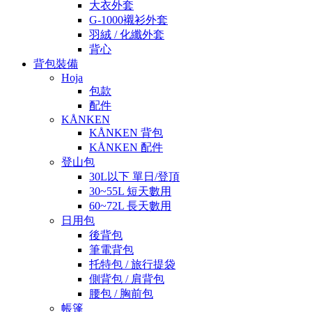
大衣外套
G-1000襯衫外套
羽絨 / 化纖外套
背心
背包裝備
Hoja
包款
配件
KÅNKEN
KÅNKEN 背包
KÅNKEN 配件
登山包
30L以下 單日/登頂
30~55L 短天數用
60~72L 長天數用
日用包
後背包
筆電背包
托特包 / 旅行提袋
側背包 / 肩背包
腰包 / 胸前包
帳篷