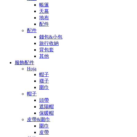
帳篷
天幕
地布
配件
配件
錢包&小包
旅行收納
背包套
其他
服飾配件
Hoja
帽子
襪子
圍巾
帽子
頭帶
遮陽帽
保暖帽
皮帶&圍巾
圍巾
皮帶