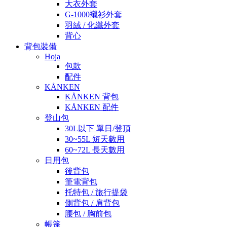
大衣外套
G-1000襯衫外套
羽絨 / 化纖外套
背心
背包裝備
Hoja
包款
配件
KÅNKEN
KÅNKEN 背包
KÅNKEN 配件
登山包
30L以下 單日/登頂
30~55L 短天數用
60~72L 長天數用
日用包
後背包
筆電背包
托特包 / 旅行提袋
側背包 / 肩背包
腰包 / 胸前包
帳篷