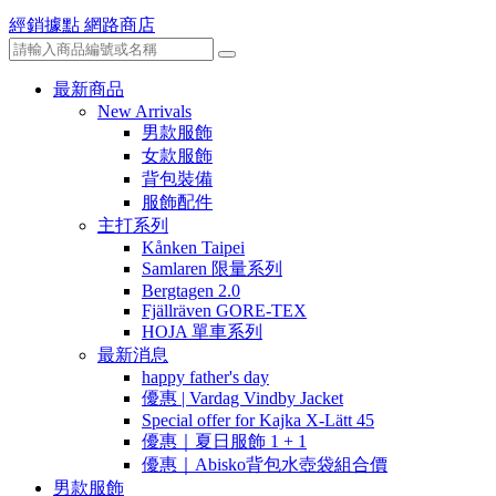
經銷據點
網路商店
最新商品
New Arrivals
男款服飾
女款服飾
背包裝備
服飾配件
主打系列
Kånken Taipei
Samlaren 限量系列
Bergtagen 2.0
Fjällräven GORE-TEX
HOJA 單車系列
最新消息
happy father's day
優惠 | Vardag Vindby Jacket
Special offer for Kajka X-Lätt 45
優惠｜夏日服飾 1 + 1
優惠｜Abisko背包水壺袋組合價
男款服飾