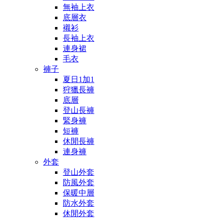
無袖上衣
底層衣
襯衫
長袖上衣
連身裙
毛衣
褲子
夏日1加1
狩獵長褲
底層
登山長褲
緊身褲
短褲
休閒長褲
連身褲
外套
登山外套
防風外套
保暖中層
防水外套
休閒外套