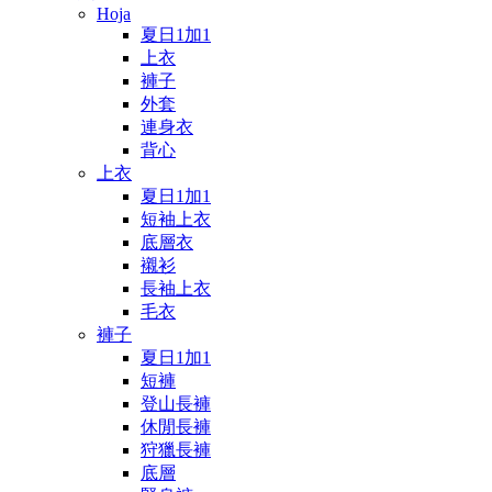
Hoja
夏日1加1
上衣
褲子
外套
連身衣
背心
上衣
夏日1加1
短袖上衣
底層衣
襯衫
長袖上衣
毛衣
褲子
夏日1加1
短褲
登山長褲
休閒長褲
狩獵長褲
底層