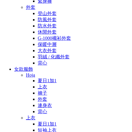
緊身褲
外套
登山外套
防風外套
防水外套
休閒外套
G-1000襯衫外套
保暖中層
大衣外套
羽絨 / 化纖外套
背心
女款服飾
Hoja
夏日1加1
上衣
褲子
外套
連身衣
背心
上衣
夏日1加1
短袖上衣