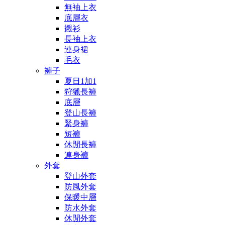
無袖上衣
底層衣
襯衫
長袖上衣
連身裙
毛衣
褲子
夏日1加1
狩獵長褲
底層
登山長褲
緊身褲
短褲
休閒長褲
連身褲
外套
登山外套
防風外套
保暖中層
防水外套
休閒外套