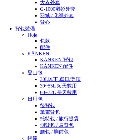
大衣外套
G-1000襯衫外套
羽絨 / 化纖外套
背心
背包裝備
Hoja
包款
配件
KÅNKEN
KÅNKEN 背包
KÅNKEN 配件
登山包
30L以下 單日/登頂
30~55L 短天數用
60~72L 長天數用
日用包
後背包
筆電背包
托特包 / 旅行提袋
側背包 / 肩背包
腰包 / 胸前包
帳篷