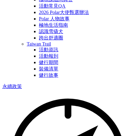
活動常見QA
2026 Polar大使甄選辦法
Polar 人物故事
極地生活指南
認識雪撬犬
跨出舒適圈
Taiwan Trail
活動資訊
活動報到
健行期間
裝備清單
健行故事
永續政策