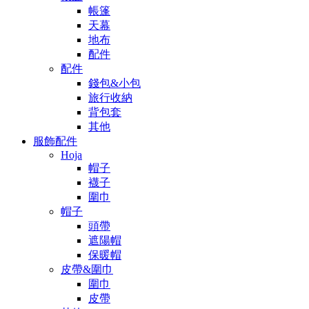
帳篷
天幕
地布
配件
配件
錢包&小包
旅行收納
背包套
其他
服飾配件
Hoja
帽子
襪子
圍巾
帽子
頭帶
遮陽帽
保暖帽
皮帶&圍巾
圍巾
皮帶