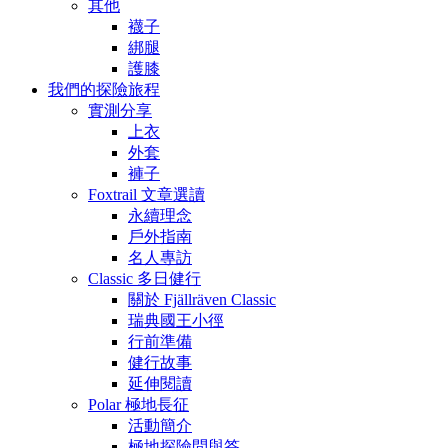
其他
襪子
綁腿
護膝
我們的探險旅程
實測分享
上衣
外套
褲子
Foxtrail 文章選讀
永續理念
戶外指南
名人專訪
Classic 多日健行
關於 Fjällräven Classic
瑞典國王小徑
行前準備
健行故事
延伸閱讀
Polar 極地長征
活動簡介
極地探險問與答