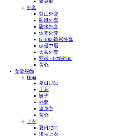
緊身褲
外套
登山外套
防風外套
防水外套
休閒外套
G-1000襯衫外套
保暖中層
大衣外套
羽絨 / 化纖外套
背心
女款服飾
Hoja
夏日1加1
上衣
褲子
外套
連身衣
背心
上衣
夏日1加1
短袖上衣