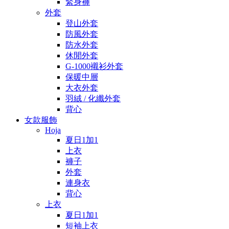
緊身褲
外套
登山外套
防風外套
防水外套
休閒外套
G-1000襯衫外套
保暖中層
大衣外套
羽絨 / 化纖外套
背心
女款服飾
Hoja
夏日1加1
上衣
褲子
外套
連身衣
背心
上衣
夏日1加1
短袖上衣