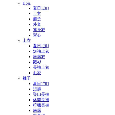
Hoja
夏日1加1
上衣
褲子
外套
連身衣
背心
上衣
夏日1加1
短袖上衣
底層衣
襯衫
長袖上衣
毛衣
褲子
夏日1加1
短褲
登山長褲
休閒長褲
狩獵長褲
底層