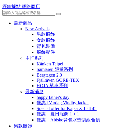
經銷據點
網路商店
最新商品
New Arrivals
男款服飾
女款服飾
背包裝備
服飾配件
主打系列
Kånken Taipei
Samlaren 限量系列
Bergtagen 2.0
Fjällräven GORE-TEX
HOJA 單車系列
最新消息
happy father's day
優惠 | Vardag Vindby Jacket
Special offer for Kajka X-Lätt 45
優惠｜夏日服飾 1 + 1
優惠｜Abisko背包水壺袋組合價
男款服飾