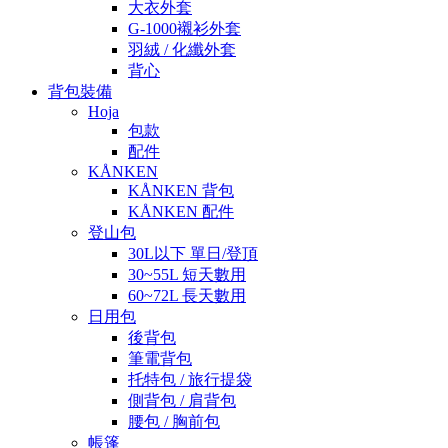
大衣外套
G-1000襯衫外套
羽絨 / 化纖外套
背心
背包裝備
Hoja
包款
配件
KÅNKEN
KÅNKEN 背包
KÅNKEN 配件
登山包
30L以下 單日/登頂
30~55L 短天數用
60~72L 長天數用
日用包
後背包
筆電背包
托特包 / 旅行提袋
側背包 / 肩背包
腰包 / 胸前包
帳篷