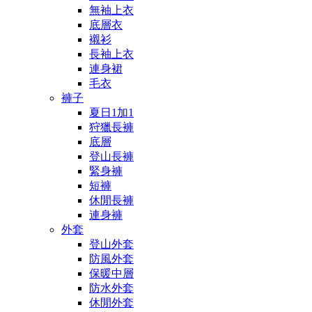
無袖上衣
底層衣
襯衫
長袖上衣
連身裙
毛衣
褲子
夏日1加1
狩獵長褲
底層
登山長褲
緊身褲
短褲
休閒長褲
連身褲
外套
登山外套
防風外套
保暖中層
防水外套
休閒外套