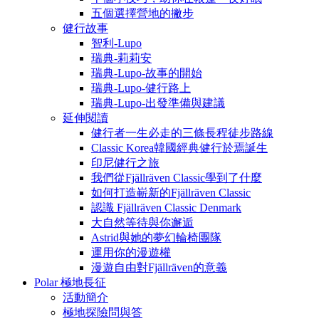
五個選擇營地的撇步
健行故事
智利-Lupo
瑞典-莉莉安
瑞典-Lupo-故事的開始
瑞典-Lupo-健行路上
瑞典-Lupo-出發準備與建議
延伸閱讀
健行者一生必走的三條長程徒步路線
Classic Korea韓國經典健行於焉誕生
印尼健行之旅
我們從Fjällräven Classic學到了什麼
如何打造嶄新的Fjällräven Classic
認識 Fjällräven Classic Denmark
大自然等待與你邂逅
Astrid與她的夢幻輪椅團隊
運用你的漫遊權
漫遊自由對Fjällräven的意義
Polar 極地長征
活動簡介
極地探險問與答