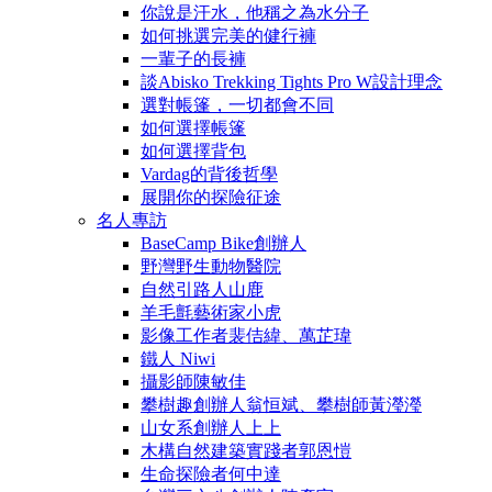
你說是汗水，他稱之為水分子
如何挑選完美的健行褲
一輩子的長褲
談Abisko Trekking Tights Pro W設計理念
選對帳篷，一切都會不同
如何選擇帳篷
如何選擇背包
Vardag的背後哲學
展開你的探險征途
名人專訪
BaseCamp Bike創辦人
野灣野生動物醫院
自然引路人山鹿
羊毛氈藝術家小虎
影像工作者裴佶緯、萬芷瑋
鐵人 Niwi
攝影師陳敏佳
攀樹趣創辦人翁恒斌、攀樹師黃瀅瀅
山女系創辦人上上
木構自然建築實踐者郭恩愷
生命探險者何中達