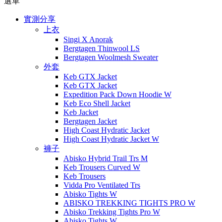
選單
實測分享
上衣
Singi X Anorak
Bergtagen Thinwool LS
Bergtagen Woolmesh Sweater
外套
Keb GTX Jacket
Keb GTX Jacket
Expedition Pack Down Hoodie W
Keb Eco Shell Jacket
Keb Jacket
Bergtagen Jacket
High Coast Hydratic Jacket
High Coast Hydratic Jacket W
褲子
Abisko Hybrid Trail Trs M
Keb Trousers Curved W
Keb Trousers
Vidda Pro Ventilated Trs
Abisko Tights W
ABISKO TREKKING TIGHTS PRO W
Abisko Trekking Tights Pro W
Abisko Tights W