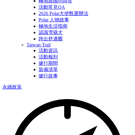
極地探險問與答
活動常見QA
2026 Polar大使甄選辦法
Polar 人物故事
極地生活指南
認識雪撬犬
跨出舒適圈
Taiwan Trail
活動資訊
活動報到
健行期間
裝備清單
健行故事
永續政策