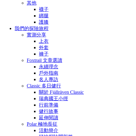
其他
襪子
綁腿
護膝
我們的探險旅程
實測分享
上衣
外套
褲子
Foxtrail 文章選讀
永續理念
戶外指南
名人專訪
Classic 多日健行
關於 Fjällräven Classic
瑞典國王小徑
行前準備
健行故事
延伸閱讀
Polar 極地長征
活動簡介