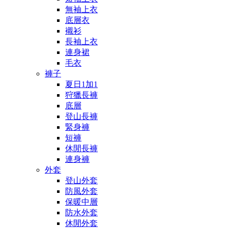
無袖上衣
底層衣
襯衫
長袖上衣
連身裙
毛衣
褲子
夏日1加1
狩獵長褲
底層
登山長褲
緊身褲
短褲
休閒長褲
連身褲
外套
登山外套
防風外套
保暖中層
防水外套
休閒外套