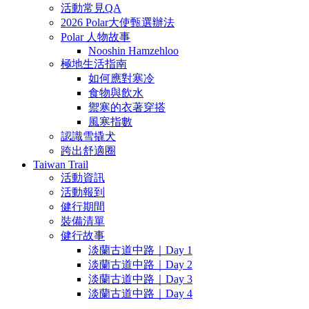
活動常見QA
2026 Polar大使甄選辦法
Polar 人物故事
Nooshin Hamzehloo
極地生活指南
如何應對寒冷
食物與飲水
禦寒的衣著穿搭
風寒指數
認識雪撬犬
跨出舒適圈
Taiwan Trail
活動資訊
活動報到
健行期間
裝備清單
健行故事
淡蘭古道中路｜Day 1
淡蘭古道中路｜Day 2
淡蘭古道中路｜Day 3
淡蘭古道中路｜Day 4