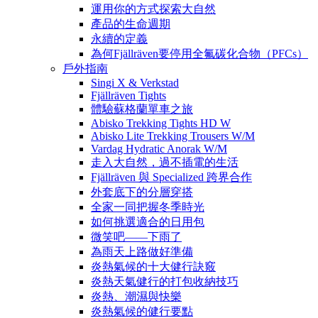
運用你的方式探索大自然
產品的生命週期
永續的定義
為何Fjällräven要停用全氟碳化合物（PFCs）
戶外指南
Singi X & Verkstad
Fjällräven Tights
體驗蘇格蘭單車之旅
Abisko Trekking Tights HD W
Abisko Lite Trekking Trousers W/M
Vardag Hydratic Anorak W/M
走入大自然，過不插電的生活
Fjällräven 與 Specialized 跨界合作
外套底下的分層穿搭
全家一同把握冬季時光
如何挑選適合的日用包
微笑吧——下雨了
為雨天上路做好準備
炎熱氣候的十大健行訣竅
炎熱天氣健行的打包收納技巧
炎熱、潮濕與快樂
炎熱氣候的健行要點