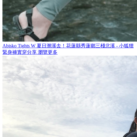
Abisko Tights W
夏日溯溪去！花蓮縣秀蓮鄉三棧北溪 - 小狐狸
緊身褲實穿分享
瀏覽更多