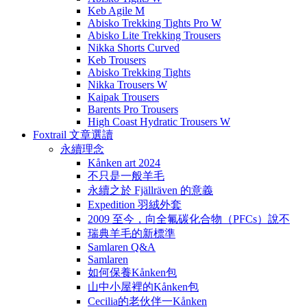
Keb Agile M
Abisko Trekking Tights Pro W
Abisko Lite Trekking Trousers
Nikka Shorts Curved
Keb Trousers
Abisko Trekking Tights
Nikka Trousers W
Kaipak Trousers
Barents Pro Trousers
High Coast Hydratic Trousers W
Foxtrail 文章選讀
永續理念
Kånken art 2024
不只是一般羊毛
永續之於 Fjällräven 的意義
Expedition 羽絨外套
2009 至今，向全氟碳化合物（PFCs）說不
瑞典羊毛的新標準
Samlaren Q&A
Samlaren
如何保養Kånken包
山中小屋裡的Kånken包
Cecilia的老伙伴一Kånken