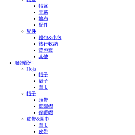
帳篷
天幕
地布
配件
配件
錢包&小包
旅行收納
背包套
其他
服飾配件
Hoja
帽子
襪子
圍巾
帽子
頭帶
遮陽帽
保暖帽
皮帶&圍巾
圍巾
皮帶