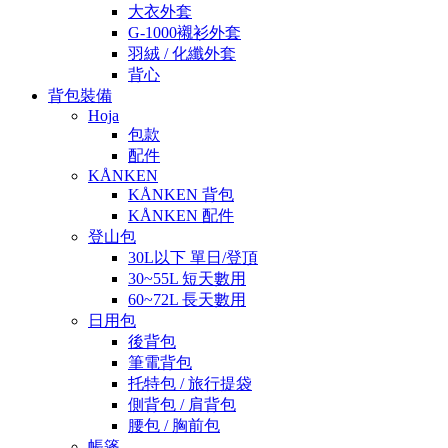
大衣外套
G-1000襯衫外套
羽絨 / 化纖外套
背心
背包裝備
Hoja
包款
配件
KÅNKEN
KÅNKEN 背包
KÅNKEN 配件
登山包
30L以下 單日/登頂
30~55L 短天數用
60~72L 長天數用
日用包
後背包
筆電背包
托特包 / 旅行提袋
側背包 / 肩背包
腰包 / 胸前包
帳篷