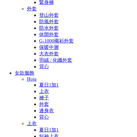
緊身褲
外套
登山外套
防風外套
防水外套
休閒外套
G-1000襯衫外套
保暖中層
大衣外套
羽絨 / 化纖外套
背心
女款服飾
Hoja
夏日1加1
上衣
褲子
外套
連身衣
背心
上衣
夏日1加1
短袖上衣