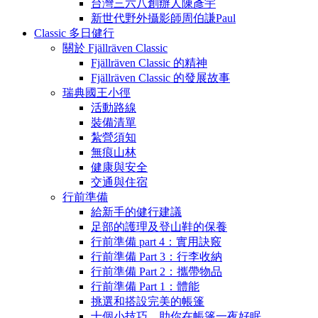
台灣三六八創辦人陳彥宇
新世代野外攝影師周伯謙Paul
Classic 多日健行
關於 Fjällräven Classic
Fjällräven Classic 的精神
Fjällräven Classic 的發展故事
瑞典國王小徑
活動路線
裝備清單
紮營須知
無痕山林
健康與安全
交通與住宿
行前準備
給新手的健行建議
足部的護理及登山鞋的保養
行前準備 part 4：實用訣竅
行前準備 Part 3：行李收納
行前準備 Part 2：攜帶物品
行前準備 Part 1：體能
挑選和搭設完美的帳篷
十個小技巧，助你在帳篷一夜好眠