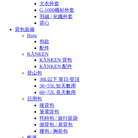
大衣外套
G-1000襯衫外套
羽絨 / 化纖外套
背心
背包裝備
Hoja
包款
配件
KÅNKEN
KÅNKEN 背包
KÅNKEN 配件
登山包
30L以下 單日/登頂
30~55L 短天數用
60~72L 長天數用
日用包
後背包
筆電背包
托特包 / 旅行提袋
側背包 / 肩背包
腰包 / 胸前包
帳篷