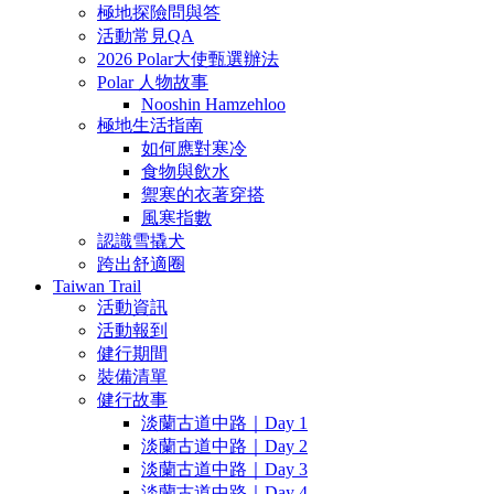
極地探險問與答
活動常見QA
2026 Polar大使甄選辦法
Polar 人物故事
Nooshin Hamzehloo
極地生活指南
如何應對寒冷
食物與飲水
禦寒的衣著穿搭
風寒指數
認識雪撬犬
跨出舒適圈
Taiwan Trail
活動資訊
活動報到
健行期間
裝備清單
健行故事
淡蘭古道中路｜Day 1
淡蘭古道中路｜Day 2
淡蘭古道中路｜Day 3
淡蘭古道中路｜Day 4