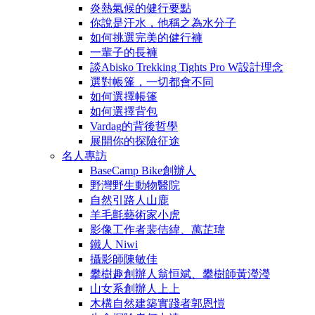
炎熱氣候的健行要點
你說是汗水，他稱之為水分子
如何挑選完美的健行褲
一輩子的長褲
談Abisko Trekking Tights Pro W設計理念
選對帳篷，一切都會不同
如何選擇帳篷
如何選擇背包
Vardag的背後哲學
展開你的探險征途
名人專訪
BaseCamp Bike創辦人
野灣野生動物醫院
自然引路人山鹿
羊毛氈藝術家小虎
影像工作者裴佶緯、萬芷瑋
鐵人 Niwi
攝影師陳敏佳
攀樹趣創辦人翁恒斌、攀樹師黃瀅瀅
山女系創辦人上上
木構自然建築實踐者郭恩愷