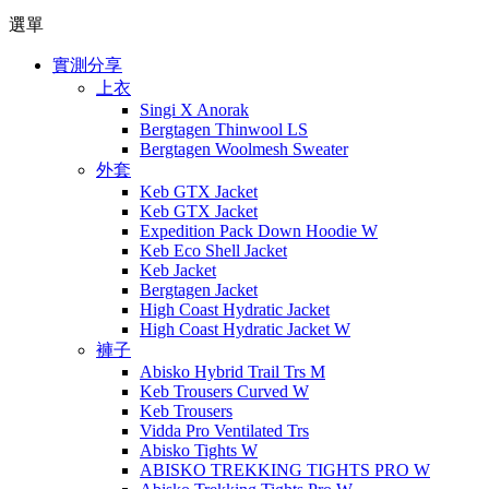
選單
實測分享
上衣
Singi X Anorak
Bergtagen Thinwool LS
Bergtagen Woolmesh Sweater
外套
Keb GTX Jacket
Keb GTX Jacket
Expedition Pack Down Hoodie W
Keb Eco Shell Jacket
Keb Jacket
Bergtagen Jacket
High Coast Hydratic Jacket
High Coast Hydratic Jacket W
褲子
Abisko Hybrid Trail Trs M
Keb Trousers Curved W
Keb Trousers
Vidda Pro Ventilated Trs
Abisko Tights W
ABISKO TREKKING TIGHTS PRO W