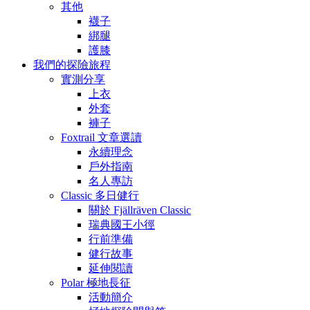
其他
襪子
綁腿
護膝
我們的探險旅程
實測分享
上衣
外套
褲子
Foxtrail 文章選讀
永續理念
戶外指南
名人專訪
Classic 多日健行
關於 Fjällräven Classic
瑞典國王小徑
行前準備
健行故事
延伸閱讀
Polar 極地長征
活動簡介