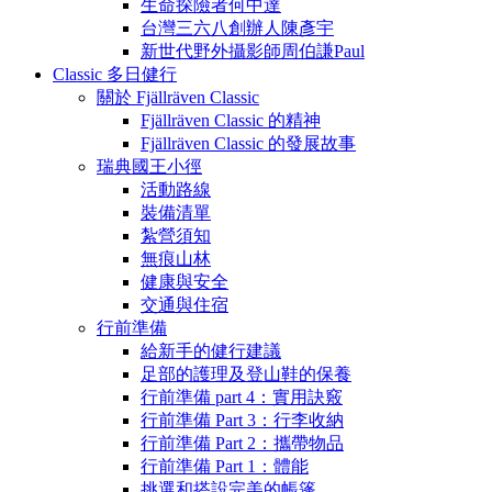
生命探險者何中達
台灣三六八創辦人陳彥宇
新世代野外攝影師周伯謙Paul
Classic 多日健行
關於 Fjällräven Classic
Fjällräven Classic 的精神
Fjällräven Classic 的發展故事
瑞典國王小徑
活動路線
裝備清單
紮營須知
無痕山林
健康與安全
交通與住宿
行前準備
給新手的健行建議
足部的護理及登山鞋的保養
行前準備 part 4：實用訣竅
行前準備 Part 3：行李收納
行前準備 Part 2：攜帶物品
行前準備 Part 1：體能
挑選和搭設完美的帳篷