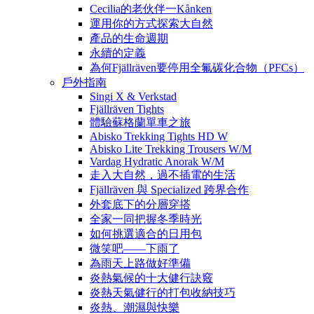
Cecilia的老伙伴一Kånken
運用你的方式探索大自然
產品的生命週期
永續的定義
為何Fjällräven要停用全氟碳化合物（PFCs）
戶外指南
Singi X & Verkstad
Fjällräven Tights
體驗蘇格蘭單車之旅
Abisko Trekking Tights HD W
Abisko Lite Trekking Trousers W/M
Vardag Hydratic Anorak W/M
走入大自然，過不插電的生活
Fjällräven 與 Specialized 跨界合作
外套底下的分層穿搭
全家一同把握冬季時光
如何挑選適合的日用包
微笑吧——下雨了
為雨天上路做好準備
炎熱氣候的十大健行訣竅
炎熱天氣健行的打包收納技巧
炎熱、潮濕與快樂