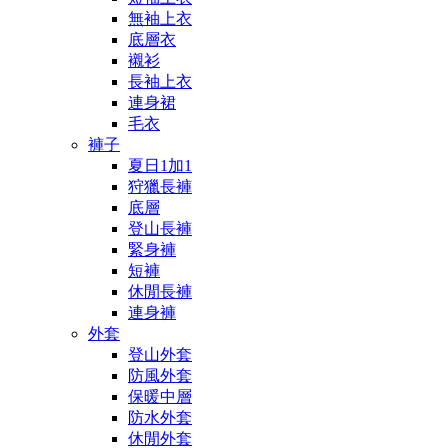
無袖上衣
底層衣
襯衫
長袖上衣
連身裙
毛衣
褲子
夏日1加1
狩獵長褲
底層
登山長褲
緊身褲
短褲
休閒長褲
連身褲
外套
登山外套
防風外套
保暖中層
防水外套
休閒外套