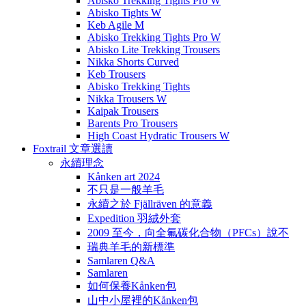
Abisko Trekking Tights Pro W
Abisko Tights W
Keb Agile M
Abisko Trekking Tights Pro W
Abisko Lite Trekking Trousers
Nikka Shorts Curved
Keb Trousers
Abisko Trekking Tights
Nikka Trousers W
Kaipak Trousers
Barents Pro Trousers
High Coast Hydratic Trousers W
Foxtrail 文章選讀
永續理念
Kånken art 2024
不只是一般羊毛
永續之於 Fjällräven 的意義
Expedition 羽絨外套
2009 至今，向全氟碳化合物（PFCs）說不
瑞典羊毛的新標準
Samlaren Q&A
Samlaren
如何保養Kånken包
山中小屋裡的Kånken包