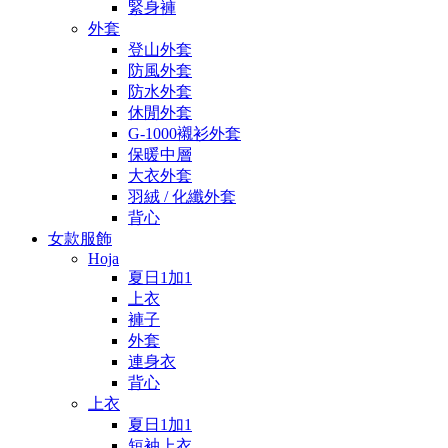
緊身褲
外套
登山外套
防風外套
防水外套
休閒外套
G-1000襯衫外套
保暖中層
大衣外套
羽絨 / 化纖外套
背心
女款服飾
Hoja
夏日1加1
上衣
褲子
外套
連身衣
背心
上衣
夏日1加1
短袖上衣