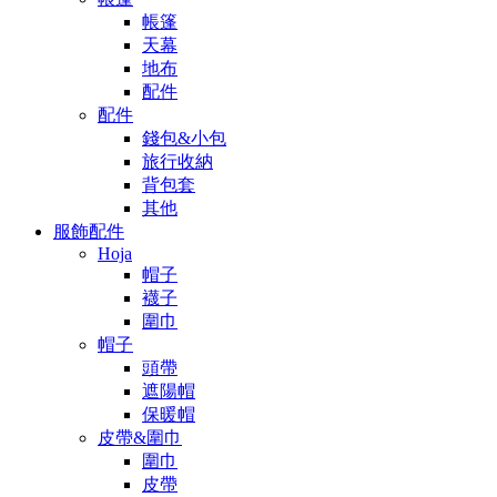
帳篷
天幕
地布
配件
配件
錢包&小包
旅行收納
背包套
其他
服飾配件
Hoja
帽子
襪子
圍巾
帽子
頭帶
遮陽帽
保暖帽
皮帶&圍巾
圍巾
皮帶