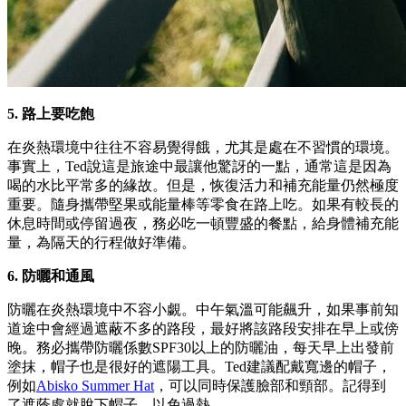
5. 路上要吃飽
在炎熱環境中往往不容易覺得餓，尤其是處在不習慣的環境。
事實上，Ted說這是旅途中最讓他驚訝的一點，通常這是因為
喝的水比平常多的緣故。但是，恢復活力和補充能量仍然極度
重要。隨身攜帶堅果或能量棒等零食在路上吃。如果有較長的
休息時間或停留過夜，務必吃一頓豐盛的餐點，給身體補充能
量，為隔天的行程做好準備。
6. 防曬和通風
防曬在炎熱環境中不容小覷。中午氣溫可能飆升，如果事前知
道途中會經過遮蔽不多的路段，最好將該路段安排在早上或傍
晚。務必攜帶防曬係數SPF30以上的防曬油，每天早上出發前
塗抹，帽子也是很好的遮陽工具。Ted建議配戴寬邊的帽子，
例如
Abisko Summer Hat
，可以同時保護臉部和頸部。記得到
了遮蔭處就脫下帽子，以免過熱。