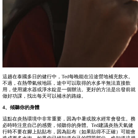
這趟在泰國多日的健行中，Ted每晚能在沿途營地補充飲水。
不過，在熱帶氣候地區，途中可以取得的水多半無法直接飲
用，使用濾水器或淨水錠是一個辦法。更好的方法是出發前就
做好功課，找出每天可以補水的路線。
4、傾聽你的身體
這點在炎熱環境中非常重要，因為中暑或脫水經常會發生。務
必時時注意自己的感覺，傾聽你的身體。Ted建議炎熱天氣健
行時不要在腳上貼貼布，因為貼布（如果貼得不正確）可能會