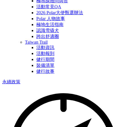
極地探險問與答
活動常見QA
2026 Polar大使甄選辦法
Polar 人物故事
極地生活指南
認識雪撬犬
跨出舒適圈
Taiwan Trail
活動資訊
活動報到
健行期間
裝備清單
健行故事
永續政策