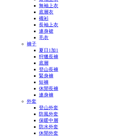
無袖上衣
底層衣
襯衫
長袖上衣
連身裙
毛衣
褲子
夏日1加1
狩獵長褲
底層
登山長褲
緊身褲
短褲
休閒長褲
連身褲
外套
登山外套
防風外套
保暖中層
防水外套
休閒外套