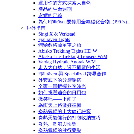
運用你的方式探索大自然
產品的生命週期
永續的定義
為何Fjällräven要停用全氟碳化合物（PFCs）
戶外指南
Singi X & Verkstad
Fjällräven Tights
體驗蘇格蘭單車之旅
Abisko Trekking Tights HD W
Abisko Lite Trekking Trousers W/M
Vardag Hydratic Anorak W/M
走入大自然，過不插電的生活
Fjällräven 與 Specialized 跨界合作
外套底下的分層穿搭
全家一同把握冬季時光
如何挑選適合的日用包
微笑吧——下雨了
為雨天上路做好準備
炎熱氣候的十大健行訣竅
炎熱天氣健行的打包收納技巧
炎熱、潮濕與快樂
炎熱氣候的健行要點