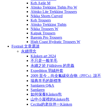
Keb Agile M
Abisko Trekking Tights Pro W
Abisko Lite Trekking Trousers
Nikka Shorts Curved
Keb Trousers
Abisko Trekking Tights
Nikka Trousers W
Kaipak Trousers
Barents Pro Trousers
High Coast Hydratic Trousers W
Foxtrail 文章選讀
永續理念
Kånken art 2024
不只是一般羊毛
永續之於 Fjällräven 的意義
Expedition 羽絨外套
2009 至今，向全氟碳化合物（PFCs）說不
瑞典羊毛的新標準
Samlaren Q&A
Samlaren
如何保養Kånken包
山中小屋裡的Kånken包
Cecilia的老伙伴一Kånken