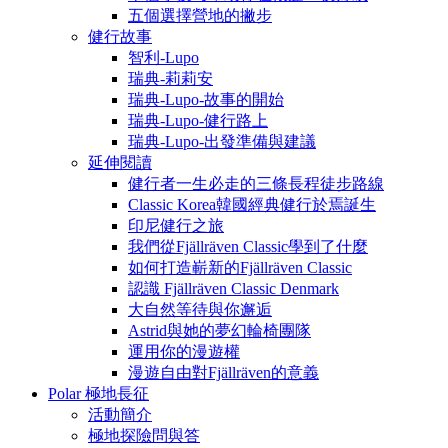
五個選擇營地的撇步
健行故事
智利-Lupo
瑞典-莉莉安
瑞典-Lupo-故事的開始
瑞典-Lupo-健行路上
瑞典-Lupo-出發準備與建議
延伸閱讀
健行者一生必走的三條長程徒步路線
Classic Korea韓國經典健行於焉誕生
印尼健行之旅
我們從Fjällräven Classic學到了什麼
如何打造嶄新的Fjällräven Classic
認識 Fjällräven Classic Denmark
大自然等待與你邂逅
Astrid與她的夢幻輪椅團隊
運用你的漫遊權
漫遊自由對Fjällräven的意義
Polar 極地長征
活動簡介
極地探險問與答