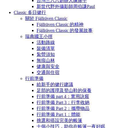
台灣三六八創辦人陳彥宇
新世代野外攝影師周伯謙Paul
Classic 多日健行
關於 Fjällräven Classic
Fjällräven Classic 的精神
Fjällräven Classic 的發展故事
瑞典國王小徑
活動路線
裝備清單
紮營須知
無痕山林
健康與安全
交通與住宿
行前準備
給新手的健行建議
足部的護理及登山鞋的保養
行前準備 part 4：實用訣竅
行前準備 Part 3：行李收納
行前準備 Part 2：攜帶物品
行前準備 Part 1：體能
挑選和搭設完美的帳篷
十個小技巧，助你在帳篷一夜好眠