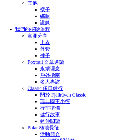
其他
襪子
綁腿
護膝
我們的探險旅程
實測分享
上衣
外套
褲子
Foxtrail 文章選讀
永續理念
戶外指南
名人專訪
Classic 多日健行
關於 Fjällräven Classic
瑞典國王小徑
行前準備
健行故事
延伸閱讀
Polar 極地長征
活動簡介