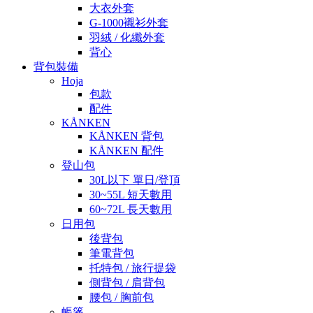
大衣外套
G-1000襯衫外套
羽絨 / 化纖外套
背心
背包裝備
Hoja
包款
配件
KÅNKEN
KÅNKEN 背包
KÅNKEN 配件
登山包
30L以下 單日/登頂
30~55L 短天數用
60~72L 長天數用
日用包
後背包
筆電背包
托特包 / 旅行提袋
側背包 / 肩背包
腰包 / 胸前包
帳篷