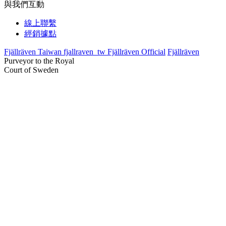
與我們互動
線上聯繫
經銷據點
Fjällräven Taiwan
fjallraven_tw
Fjällräven Official
Fjällräven
Purveyor to the Royal
Court of Sweden