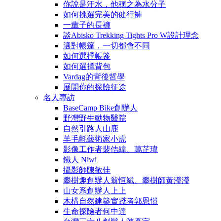
你說是汗水，他稱之為水分子
如何挑選完美的健行褲
一輩子的長褲
談Abisko Trekking Tights Pro W設計理念
選對帳篷，一切都會不同
如何選擇帳篷
如何選擇背包
Vardag的背後哲學
展開你的探險征途
名人專訪
BaseCamp Bike創辦人
野灣野生動物醫院
自然引路人山鹿
羊毛氈藝術家小虎
影像工作者裴佶緯、萬芷瑋
鐵人 Niwi
攝影師陳敏佳
攀樹趣創辦人翁恒斌、攀樹師黃瀅瀅
山女系創辦人上上
木構自然建築實踐者郭恩愷
生命探險者何中達