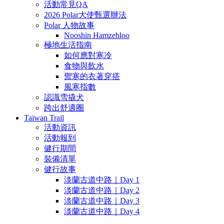
活動常見QA
2026 Polar大使甄選辦法
Polar 人物故事
Nooshin Hamzehloo
極地生活指南
如何應對寒冷
食物與飲水
禦寒的衣著穿搭
風寒指數
認識雪撬犬
跨出舒適圈
Taiwan Trail
活動資訊
活動報到
健行期間
裝備清單
健行故事
淡蘭古道中路｜Day 1
淡蘭古道中路｜Day 2
淡蘭古道中路｜Day 3
淡蘭古道中路｜Day 4