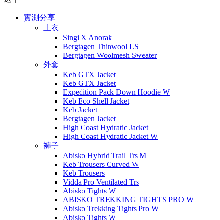
實測分享
上衣
Singi X Anorak
Bergtagen Thinwool LS
Bergtagen Woolmesh Sweater
外套
Keb GTX Jacket
Keb GTX Jacket
Expedition Pack Down Hoodie W
Keb Eco Shell Jacket
Keb Jacket
Bergtagen Jacket
High Coast Hydratic Jacket
High Coast Hydratic Jacket W
褲子
Abisko Hybrid Trail Trs M
Keb Trousers Curved W
Keb Trousers
Vidda Pro Ventilated Trs
Abisko Tights W
ABISKO TREKKING TIGHTS PRO W
Abisko Trekking Tights Pro W
Abisko Tights W