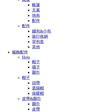
帳篷
天幕
地布
配件
配件
錢包&小包
旅行收納
背包套
其他
服飾配件
Hoja
帽子
襪子
圍巾
帽子
頭帶
遮陽帽
保暖帽
皮帶&圍巾
圍巾
皮帶