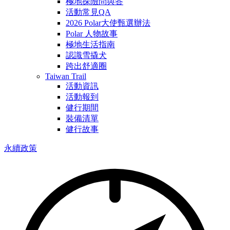
極地探險問與答
活動常見QA
2026 Polar大使甄選辦法
Polar 人物故事
極地生活指南
認識雪撬犬
跨出舒適圈
Taiwan Trail
活動資訊
活動報到
健行期間
裝備清單
健行故事
永續政策