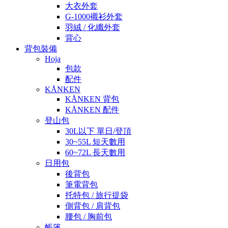
大衣外套
G-1000襯衫外套
羽絨 / 化纖外套
背心
背包裝備
Hoja
包款
配件
KÅNKEN
KÅNKEN 背包
KÅNKEN 配件
登山包
30L以下 單日/登頂
30~55L 短天數用
60~72L 長天數用
日用包
後背包
筆電背包
托特包 / 旅行提袋
側背包 / 肩背包
腰包 / 胸前包
帳篷