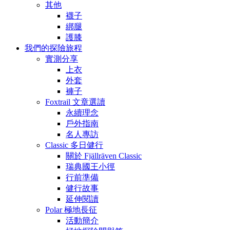
其他
襪子
綁腿
護膝
我們的探險旅程
實測分享
上衣
外套
褲子
Foxtrail 文章選讀
永續理念
戶外指南
名人專訪
Classic 多日健行
關於 Fjällräven Classic
瑞典國王小徑
行前準備
健行故事
延伸閱讀
Polar 極地長征
活動簡介