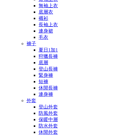
無袖上衣
底層衣
襯衫
長袖上衣
連身裙
毛衣
褲子
夏日1加1
狩獵長褲
底層
登山長褲
緊身褲
短褲
休閒長褲
連身褲
外套
登山外套
防風外套
保暖中層
防水外套
休閒外套