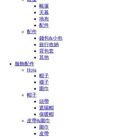
帳篷
天幕
地布
配件
配件
錢包&小包
旅行收納
背包套
其他
服飾配件
Hoja
帽子
襪子
圍巾
帽子
頭帶
遮陽帽
保暖帽
皮帶&圍巾
圍巾
皮帶