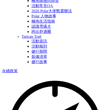
極地探險問與答
活動常見QA
2026 Polar大使甄選辦法
Polar 人物故事
極地生活指南
認識雪撬犬
跨出舒適圈
Taiwan Trail
活動資訊
活動報到
健行期間
裝備清單
健行故事
永續政策