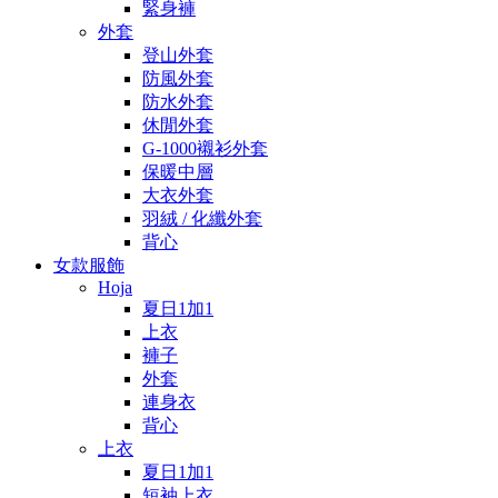
緊身褲
外套
登山外套
防風外套
防水外套
休閒外套
G-1000襯衫外套
保暖中層
大衣外套
羽絨 / 化纖外套
背心
女款服飾
Hoja
夏日1加1
上衣
褲子
外套
連身衣
背心
上衣
夏日1加1
短袖上衣