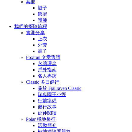
其他
襪子
綁腿
護膝
我們的探險旅程
實測分享
上衣
外套
褲子
Foxtrail 文章選讀
永續理念
戶外指南
名人專訪
Classic 多日健行
關於 Fjällräven Classic
瑞典國王小徑
行前準備
健行故事
延伸閱讀
Polar 極地長征
活動簡介
極地探險問與答