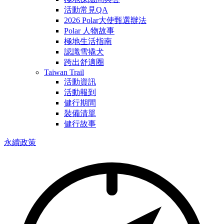
活動常見QA
2026 Polar大使甄選辦法
Polar 人物故事
極地生活指南
認識雪撬犬
跨出舒適圈
Taiwan Trail
活動資訊
活動報到
健行期間
裝備清單
健行故事
永續政策