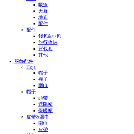
帳篷
天幕
地布
配件
配件
錢包&小包
旅行收納
背包套
其他
服飾配件
Hoja
帽子
襪子
圍巾
帽子
頭帶
遮陽帽
保暖帽
皮帶&圍巾
圍巾
皮帶