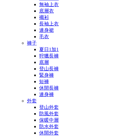
無袖上衣
底層衣
襯衫
長袖上衣
連身裙
毛衣
褲子
夏日1加1
狩獵長褲
底層
登山長褲
緊身褲
短褲
休閒長褲
連身褲
外套
登山外套
防風外套
保暖中層
防水外套
休閒外套