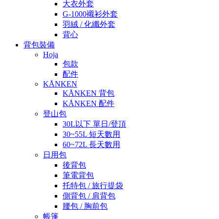
大衣外套
G-1000襯衫外套
羽絨 / 化纖外套
背心
背包裝備
Hoja
包款
配件
KÅNKEN
KÅNKEN 背包
KÅNKEN 配件
登山包
30L以下 單日/登頂
30~55L 短天數用
60~72L 長天數用
日用包
後背包
筆電背包
托特包 / 旅行提袋
側背包 / 肩背包
腰包 / 胸前包
帳篷