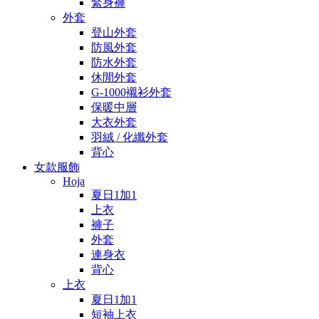
緊身褲
外套
登山外套
防風外套
防水外套
休閒外套
G-1000襯衫外套
保暖中層
大衣外套
羽絨 / 化纖外套
背心
女款服飾
Hoja
夏日1加1
上衣
褲子
外套
連身衣
背心
上衣
夏日1加1
短袖上衣