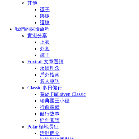
其他
襪子
綁腿
護膝
我們的探險旅程
實測分享
上衣
外套
褲子
Foxtrail 文章選讀
永續理念
戶外指南
名人專訪
Classic 多日健行
關於 Fjällräven Classic
瑞典國王小徑
行前準備
健行故事
延伸閱讀
Polar 極地長征
活動簡介