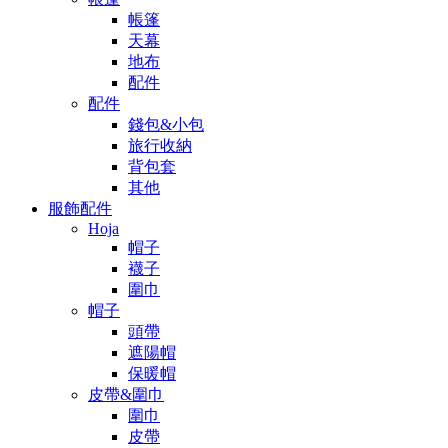
帳篷
天幕
地布
配件
配件
錢包&小包
旅行收納
背包套
其他
服飾配件
Hoja
帽子
襪子
圍巾
帽子
頭帶
遮陽帽
保暖帽
皮帶&圍巾
圍巾
皮帶