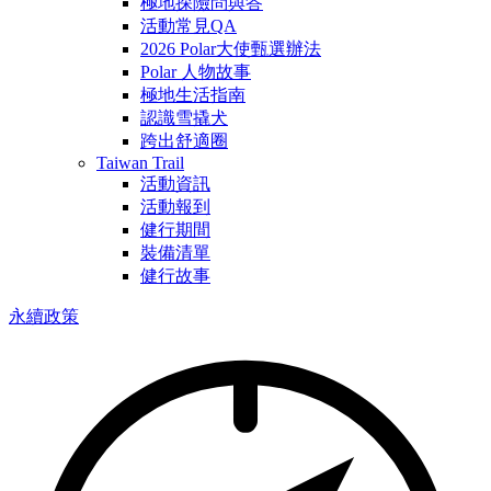
極地探險問與答
活動常見QA
2026 Polar大使甄選辦法
Polar 人物故事
極地生活指南
認識雪撬犬
跨出舒適圈
Taiwan Trail
活動資訊
活動報到
健行期間
裝備清單
健行故事
永續政策