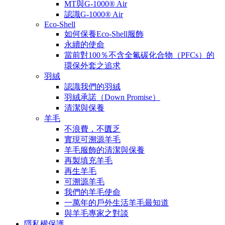
MT與G-1000® Air
認識G-1000® Air
Eco-Shell
如何保養Eco-Shell服飾
永續的使命
當前對100％不含全氟碳化合物（PFCs）的
環保外套之追求
羽絨
認識我們的羽絨
羽絨承諾（Down Promise）
清潔與保養
羊毛
不浪費，不匱乏
實現可溯源羊毛
羊毛服飾的清潔與保養
再製填充羊毛
再生羊毛
可溯源羊毛
我們的羊毛使命
一萬年的戶外生活羊毛最知道
與羊毛專家之對談
隱私權保護