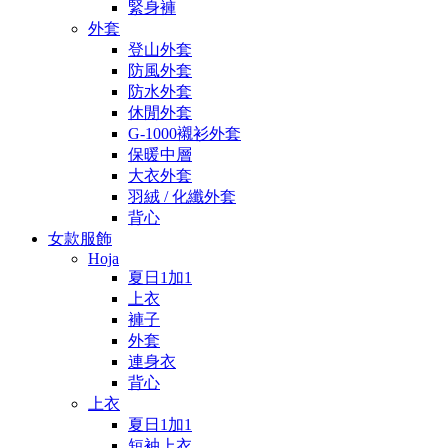
緊身褲
外套
登山外套
防風外套
防水外套
休閒外套
G-1000襯衫外套
保暖中層
大衣外套
羽絨 / 化纖外套
背心
女款服飾
Hoja
夏日1加1
上衣
褲子
外套
連身衣
背心
上衣
夏日1加1
短袖上衣