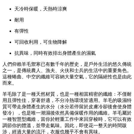
天冷時保暖，天熱時涼爽
耐用
有彈性
可回收利用，可生物降解
抗異味，同時有效排出身體產生的濕氣
人們仰賴羊毛禦寒已有數千年的歷史，是戶外生活的悠久傳統
之一，是傳統農人、漁夫、火伕和士兵的生活中的重要角色。
這種蜷曲、中空的纖維可容納大量空氣，它的隔絕性也是由此
而來。
羊毛除了是一種天然材質，也是一種相當精密的纖維：不僅耐
用且彈性佳，穿著舒適，不分冷熱環境皆適用。羊毛的吸濕特
質可帶走身體產生的水分（水分若停留於皮膚冷卻後會使身體
發冷），也是唯一潮濕後依然具備保暖作用的纖維。羊毛屬於
一種智慧型纖維，當你於輕重工作中來回穿梭時，它可以有效
調節你的體溫，並帶走氣味。因此，即使花一整天的時間跋
涉，經過大量的流汗，衣服也幾乎不會有異味。