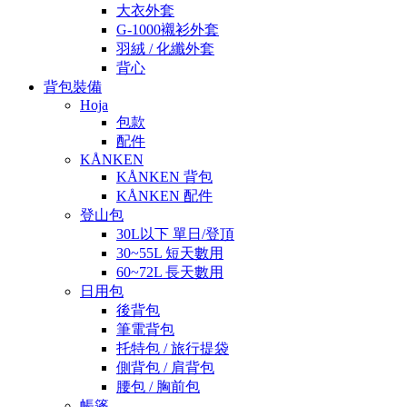
大衣外套
G-1000襯衫外套
羽絨 / 化纖外套
背心
背包裝備
Hoja
包款
配件
KÅNKEN
KÅNKEN 背包
KÅNKEN 配件
登山包
30L以下 單日/登頂
30~55L 短天數用
60~72L 長天數用
日用包
後背包
筆電背包
托特包 / 旅行提袋
側背包 / 肩背包
腰包 / 胸前包
帳篷