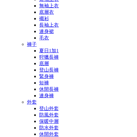
無袖上衣
底層衣
襯衫
長袖上衣
連身裙
毛衣
褲子
夏日1加1
狩獵長褲
底層
登山長褲
緊身褲
短褲
休閒長褲
連身褲
外套
登山外套
防風外套
保暖中層
防水外套
休閒外套