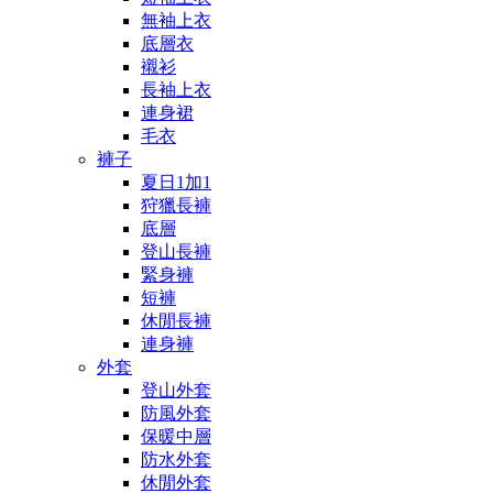
無袖上衣
底層衣
襯衫
長袖上衣
連身裙
毛衣
褲子
夏日1加1
狩獵長褲
底層
登山長褲
緊身褲
短褲
休閒長褲
連身褲
外套
登山外套
防風外套
保暖中層
防水外套
休閒外套