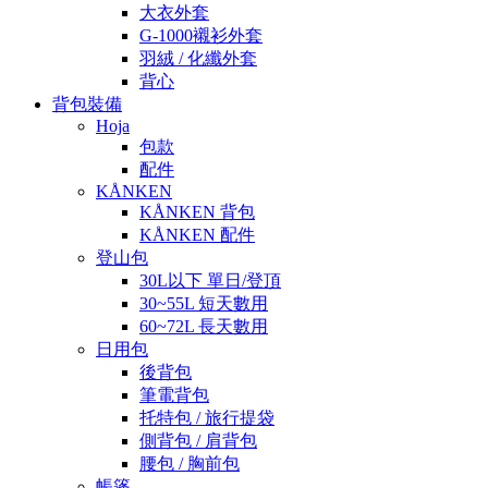
大衣外套
G-1000襯衫外套
羽絨 / 化纖外套
背心
背包裝備
Hoja
包款
配件
KÅNKEN
KÅNKEN 背包
KÅNKEN 配件
登山包
30L以下 單日/登頂
30~55L 短天數用
60~72L 長天數用
日用包
後背包
筆電背包
托特包 / 旅行提袋
側背包 / 肩背包
腰包 / 胸前包
帳篷