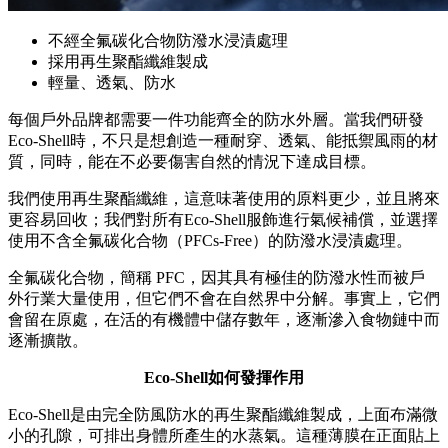
不經全氟碳化合物防潑水浸漬處理
採用再生聚酯纖維製成
輕量、透氣、防水
每個戶外品牌都需要一件功能齊全的防水外層。當我們研發
Eco-Shell時，不只是想創造一種耐穿、透氣、能抵禦風雨的材
質，同時，能在不必要傷害自然的情況下達成目標。
我們使用再生聚酯纖維，這意味著使用的原料更少，並且將來
更容易回收；我們對所有Eco-Shell服飾進行氣候補償，並選擇
使用不含全氟碳化合物（PFCs-Free）的防潑水浸漬處理。
全氟碳化合物，簡稱 PFC，因其具有極佳的防潑水性而被戶
外行業大量使用，但它們不會在自然界中分解。事實上，它們
會留在原處，在活的有機體中儲存數年，逐漸滲入食物鏈中而
逐漸擴散。
Eco-Shell如何發揮作用
Eco-Shell是由完全防風防水的再生聚酯纖維製成，上面布滿微
小的孔隙，可排出身體所產生的水蒸氣。這種薄膜在正面貼上