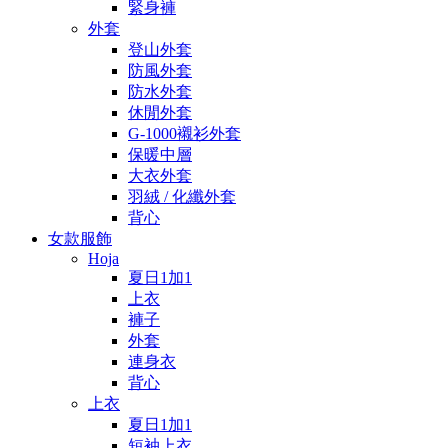
緊身褲
外套
登山外套
防風外套
防水外套
休閒外套
G-1000襯衫外套
保暖中層
大衣外套
羽絨 / 化纖外套
背心
女款服飾
Hoja
夏日1加1
上衣
褲子
外套
連身衣
背心
上衣
夏日1加1
短袖上衣