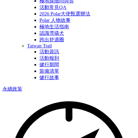
極地探險問與答
活動常見QA
2026 Polar大使甄選辦法
Polar 人物故事
極地生活指南
認識雪撬犬
跨出舒適圈
Taiwan Trail
活動資訊
活動報到
健行期間
裝備清單
健行故事
永續政策