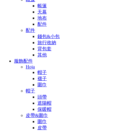
帳篷
天幕
地布
配件
配件
錢包&小包
旅行收納
背包套
其他
服飾配件
Hoja
帽子
襪子
圍巾
帽子
頭帶
遮陽帽
保暖帽
皮帶&圍巾
圍巾
皮帶