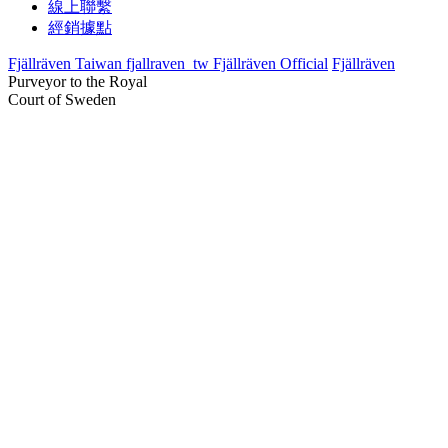
線上聯繫
經銷據點
Fjällräven Taiwan
fjallraven_tw
Fjällräven Official
Fjällräven
Purveyor to the Royal
Court of Sweden