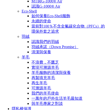
MT與G-1000® Air
認識G-1000® Air
Eco-Shell
如何保養Eco-Shell服飾
永續的使命
當前對100％不含全氟碳化合物（PFCs）的
環保外套之追求
羽絨
認識我們的羽絨
羽絨承諾（Down Promise）
清潔與保養
羊毛
不浪費，不匱乏
實現可溯源羊毛
羊毛服飾的清潔與保養
再製填充羊毛
再生羊毛
可溯源羊毛
我們的羊毛使命
一萬年的戶外生活羊毛最知道
與羊毛專家之對談
隱私權保護