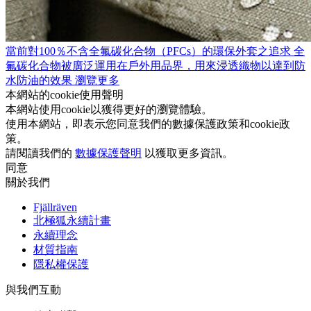
當前對100％不含全氟碳化合物（PFCs）的環保外套之追求
全
氟碳化合物被廣泛運用在戶外用品界，用來浸透織物以達到防
水防油的效果
瀏覽更多
本網站的cookie使用聲明
本網站使用cookie以獲得更好的瀏覽體驗。
使用本網站，即表示您同意我們的數據保護政策和cookie政
策。
請閱讀我們的
數據保護聲明
以獲取更多資訊。
同意
關於我們
Fjällräven
北極狐永續計畫
永續理念
材質指南
隱私權保護
與我們互動