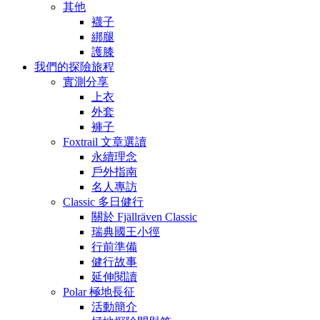
其他
襪子
綁腿
護膝
我們的探險旅程
實測分享
上衣
外套
褲子
Foxtrail 文章選讀
永續理念
戶外指南
名人專訪
Classic 多日健行
關於 Fjällräven Classic
瑞典國王小徑
行前準備
健行故事
延伸閱讀
Polar 極地長征
活動簡介