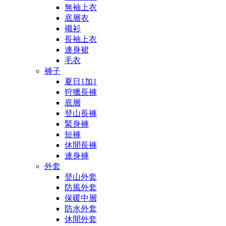
無袖上衣
底層衣
襯衫
長袖上衣
連身裙
毛衣
褲子
夏日1加1
狩獵長褲
底層
登山長褲
緊身褲
短褲
休閒長褲
連身褲
外套
登山外套
防風外套
保暖中層
防水外套
休閒外套