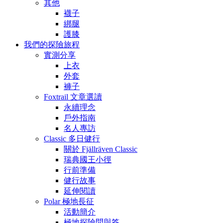
其他
襪子
綁腿
護膝
我們的探險旅程
實測分享
上衣
外套
褲子
Foxtrail 文章選讀
永續理念
戶外指南
名人專訪
Classic 多日健行
關於 Fjällräven Classic
瑞典國王小徑
行前準備
健行故事
延伸閱讀
Polar 極地長征
活動簡介
極地探險問與答