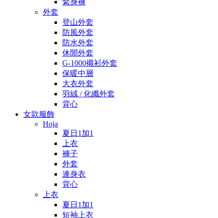
緊身褲
外套
登山外套
防風外套
防水外套
休閒外套
G-1000襯衫外套
保暖中層
大衣外套
羽絨 / 化纖外套
背心
女款服飾
Hoja
夏日1加1
上衣
褲子
外套
連身衣
背心
上衣
夏日1加1
短袖上衣