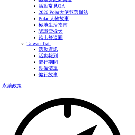
活動常見QA
2026 Polar大使甄選辦法
Polar 人物故事
極地生活指南
認識雪撬犬
跨出舒適圈
Taiwan Trail
活動資訊
活動報到
健行期間
裝備清單
健行故事
永續政策