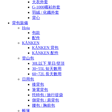
大衣外套
G-1000襯衫外套
羽絨 / 化纖外套
背心
背包裝備
Hoja
包款
配件
KÅNKEN
KÅNKEN 背包
KÅNKEN 配件
登山包
30L以下 單日/登頂
30~55L 短天數用
60~72L 長天數用
日用包
後背包
筆電背包
托特包 / 旅行提袋
側背包 / 肩背包
腰包 / 胸前包
帳篷