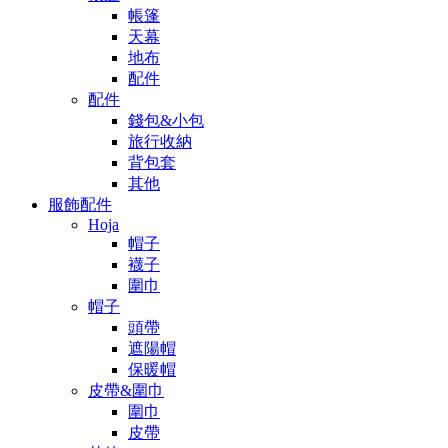
帳篷
天幕
地布
配件
配件
錢包&小包
旅行收納
背包套
其他
服飾配件
Hoja
帽子
襪子
圍巾
帽子
頭帶
遮陽帽
保暖帽
皮帶&圍巾
圍巾
皮帶