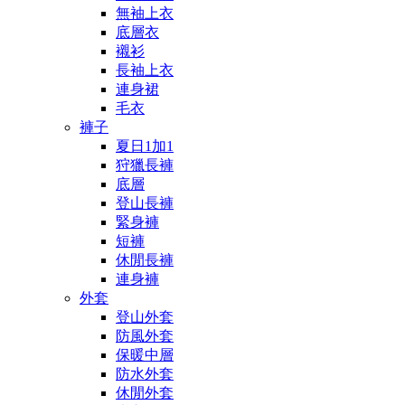
無袖上衣
底層衣
襯衫
長袖上衣
連身裙
毛衣
褲子
夏日1加1
狩獵長褲
底層
登山長褲
緊身褲
短褲
休閒長褲
連身褲
外套
登山外套
防風外套
保暖中層
防水外套
休閒外套