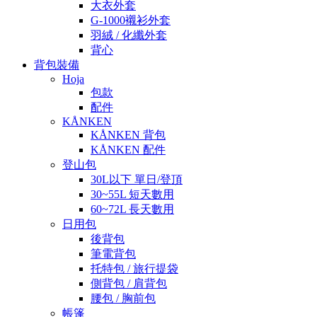
大衣外套
G-1000襯衫外套
羽絨 / 化纖外套
背心
背包裝備
Hoja
包款
配件
KÅNKEN
KÅNKEN 背包
KÅNKEN 配件
登山包
30L以下 單日/登頂
30~55L 短天數用
60~72L 長天數用
日用包
後背包
筆電背包
托特包 / 旅行提袋
側背包 / 肩背包
腰包 / 胸前包
帳篷