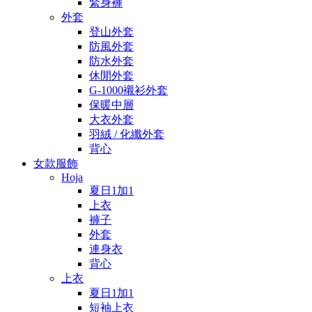
緊身褲
外套
登山外套
防風外套
防水外套
休閒外套
G-1000襯衫外套
保暖中層
大衣外套
羽絨 / 化纖外套
背心
女款服飾
Hoja
夏日1加1
上衣
褲子
外套
連身衣
背心
上衣
夏日1加1
短袖上衣