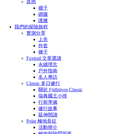
其他
襪子
綁腿
護膝
我們的探險旅程
實測分享
上衣
外套
褲子
Foxtrail 文章選讀
永續理念
戶外指南
名人專訪
Classic 多日健行
關於 Fjällräven Classic
瑞典國王小徑
行前準備
健行故事
延伸閱讀
Polar 極地長征
活動簡介
極地探險問與答