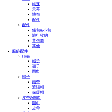
帳篷
天幕
地布
配件
配件
錢包&小包
旅行收納
背包套
其他
服飾配件
Hoja
帽子
襪子
圍巾
帽子
頭帶
遮陽帽
保暖帽
皮帶&圍巾
圍巾
皮帶