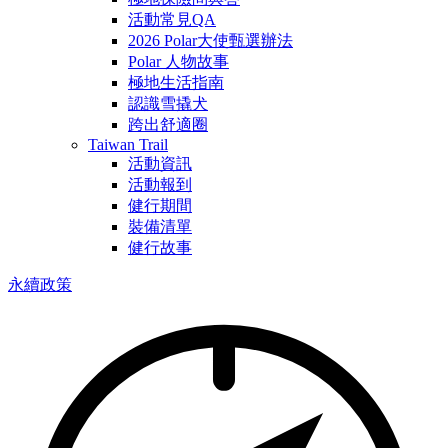
活動常見QA
2026 Polar大使甄選辦法
Polar 人物故事
極地生活指南
認識雪撬犬
跨出舒適圈
Taiwan Trail
活動資訊
活動報到
健行期間
裝備清單
健行故事
永續政策