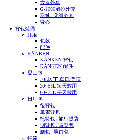
大衣外套
G-1000襯衫外套
羽絨 / 化纖外套
背心
背包裝備
Hoja
包款
配件
KÅNKEN
KÅNKEN 背包
KÅNKEN 配件
登山包
30L以下 單日/登頂
30~55L 短天數用
60~72L 長天數用
日用包
後背包
筆電背包
托特包 / 旅行提袋
側背包 / 肩背包
腰包 / 胸前包
帳篷