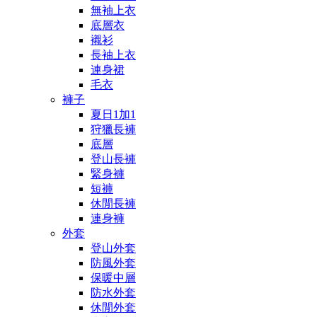
無袖上衣
底層衣
襯衫
長袖上衣
連身裙
毛衣
褲子
夏日1加1
狩獵長褲
底層
登山長褲
緊身褲
短褲
休閒長褲
連身褲
外套
登山外套
防風外套
保暖中層
防水外套
休閒外套