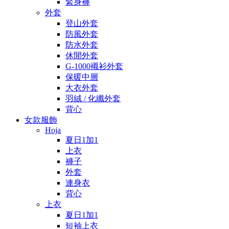
緊身褲
外套
登山外套
防風外套
防水外套
休閒外套
G-1000襯衫外套
保暖中層
大衣外套
羽絨 / 化纖外套
背心
女款服飾
Hoja
夏日1加1
上衣
褲子
外套
連身衣
背心
上衣
夏日1加1
短袖上衣