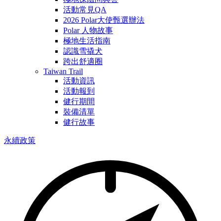
活動常見QA
2026 Polar大使甄選辦法
Polar 人物故事
極地生活指南
認識雪撬犬
跨出舒適圈
Taiwan Trail
活動資訊
活動報到
健行期間
裝備清單
健行故事
永續政策