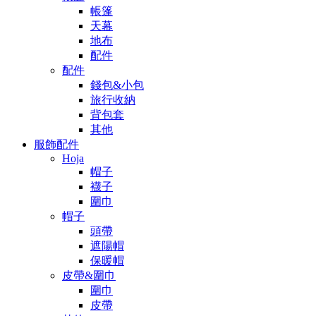
帳篷
天幕
地布
配件
配件
錢包&小包
旅行收納
背包套
其他
服飾配件
Hoja
帽子
襪子
圍巾
帽子
頭帶
遮陽帽
保暖帽
皮帶&圍巾
圍巾
皮帶