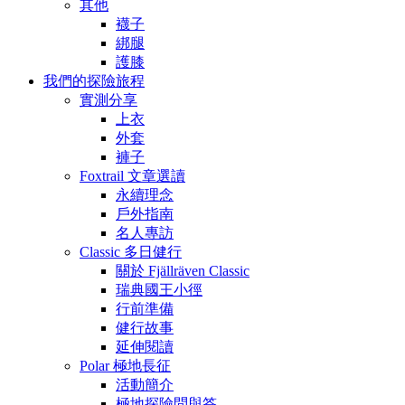
其他
襪子
綁腿
護膝
我們的探險旅程
實測分享
上衣
外套
褲子
Foxtrail 文章選讀
永續理念
戶外指南
名人專訪
Classic 多日健行
關於 Fjällräven Classic
瑞典國王小徑
行前準備
健行故事
延伸閱讀
Polar 極地長征
活動簡介
極地探險問與答