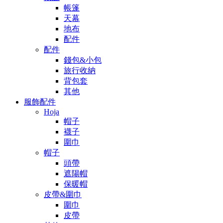
帳篷
天幕
地布
配件
配件
錢包&小包
旅行收納
背包套
其他
服飾配件
Hoja
帽子
襪子
圍巾
帽子
頭帶
遮陽帽
保暖帽
皮帶&圍巾
圍巾
皮帶