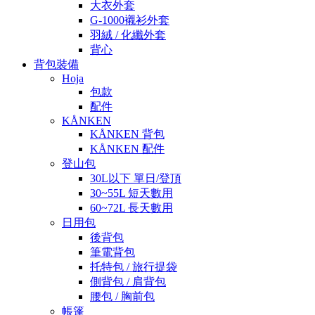
大衣外套
G-1000襯衫外套
羽絨 / 化纖外套
背心
背包裝備
Hoja
包款
配件
KÅNKEN
KÅNKEN 背包
KÅNKEN 配件
登山包
30L以下 單日/登頂
30~55L 短天數用
60~72L 長天數用
日用包
後背包
筆電背包
托特包 / 旅行提袋
側背包 / 肩背包
腰包 / 胸前包
帳篷