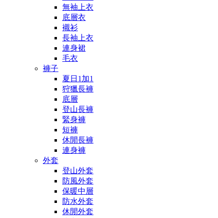
無袖上衣
底層衣
襯衫
長袖上衣
連身裙
毛衣
褲子
夏日1加1
狩獵長褲
底層
登山長褲
緊身褲
短褲
休閒長褲
連身褲
外套
登山外套
防風外套
保暖中層
防水外套
休閒外套