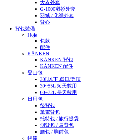
大衣外套
G-1000襯衫外套
羽絨 / 化纖外套
背心
背包裝備
Hoja
包款
配件
KÅNKEN
KÅNKEN 背包
KÅNKEN 配件
登山包
30L以下 單日/登頂
30~55L 短天數用
60~72L 長天數用
日用包
後背包
筆電背包
托特包 / 旅行提袋
側背包 / 肩背包
腰包 / 胸前包
帳篷