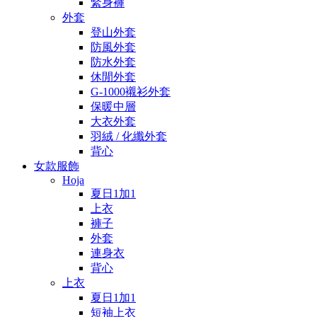
緊身褲
外套
登山外套
防風外套
防水外套
休閒外套
G-1000襯衫外套
保暖中層
大衣外套
羽絨 / 化纖外套
背心
女款服飾
Hoja
夏日1加1
上衣
褲子
外套
連身衣
背心
上衣
夏日1加1
短袖上衣