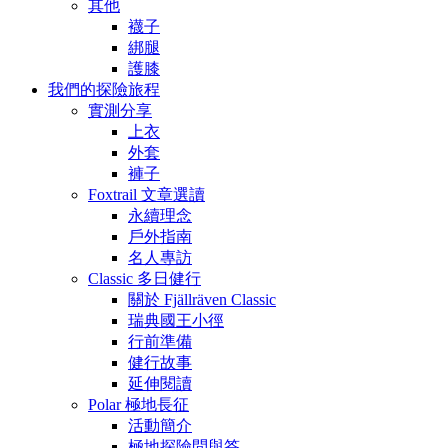
其他
襪子
綁腿
護膝
我們的探險旅程
實測分享
上衣
外套
褲子
Foxtrail 文章選讀
永續理念
戶外指南
名人專訪
Classic 多日健行
關於 Fjällräven Classic
瑞典國王小徑
行前準備
健行故事
延伸閱讀
Polar 極地長征
活動簡介
極地探險問與答