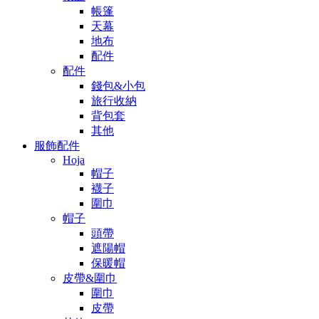
帳篷
天幕
地布
配件
配件
錢包&小包
旅行收納
背包套
其他
服飾配件
Hoja
帽子
襪子
圍巾
帽子
頭帶
遮陽帽
保暖帽
皮帶&圍巾
圍巾
皮帶