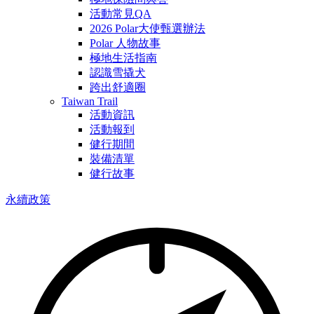
活動常見QA
2026 Polar大使甄選辦法
Polar 人物故事
極地生活指南
認識雪撬犬
跨出舒適圈
Taiwan Trail
活動資訊
活動報到
健行期間
裝備清單
健行故事
永續政策