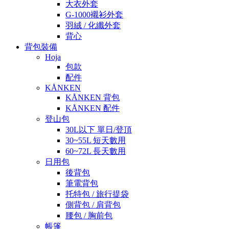
大衣外套
G-1000襯衫外套
羽絨 / 化纖外套
背心
背包裝備
Hoja
包款
配件
KÅNKEN
KÅNKEN 背包
KÅNKEN 配件
登山包
30L以下 單日/登頂
30~55L 短天數用
60~72L 長天數用
日用包
後背包
筆電背包
托特包 / 旅行提袋
側背包 / 肩背包
腰包 / 胸前包
帳篷