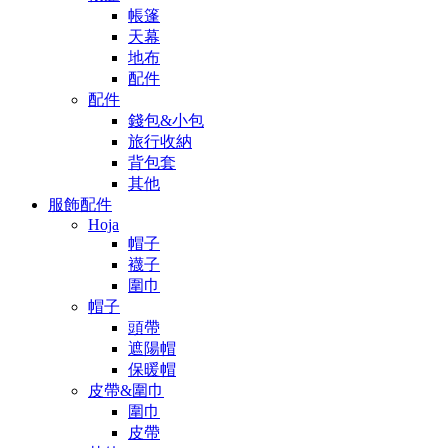
帳篷
天幕
地布
配件
配件
錢包&小包
旅行收納
背包套
其他
服飾配件
Hoja
帽子
襪子
圍巾
帽子
頭帶
遮陽帽
保暖帽
皮帶&圍巾
圍巾
皮帶