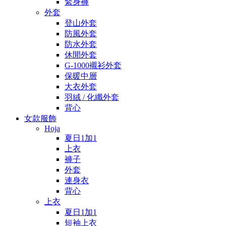
緊身褲
外套
登山外套
防風外套
防水外套
休閒外套
G-1000襯衫外套
保暖中層
大衣外套
羽絨 / 化纖外套
背心
女款服飾
Hoja
夏日1加1
上衣
褲子
外套
連身衣
背心
上衣
夏日1加1
短袖上衣