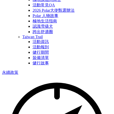
活動常見QA
2026 Polar大使甄選辦法
Polar 人物故事
極地生活指南
認識雪撬犬
跨出舒適圈
Taiwan Trail
活動資訊
活動報到
健行期間
裝備清單
健行故事
永續政策