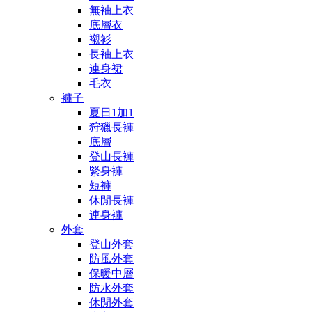
無袖上衣
底層衣
襯衫
長袖上衣
連身裙
毛衣
褲子
夏日1加1
狩獵長褲
底層
登山長褲
緊身褲
短褲
休閒長褲
連身褲
外套
登山外套
防風外套
保暖中層
防水外套
休閒外套