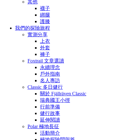
其他
襪子
綁腿
護膝
我們的探險旅程
實測分享
上衣
外套
褲子
Foxtrail 文章選讀
永續理念
戶外指南
名人專訪
Classic 多日健行
關於 Fjällräven Classic
瑞典國王小徑
行前準備
健行故事
延伸閱讀
Polar 極地長征
活動簡介
極地探險問與答