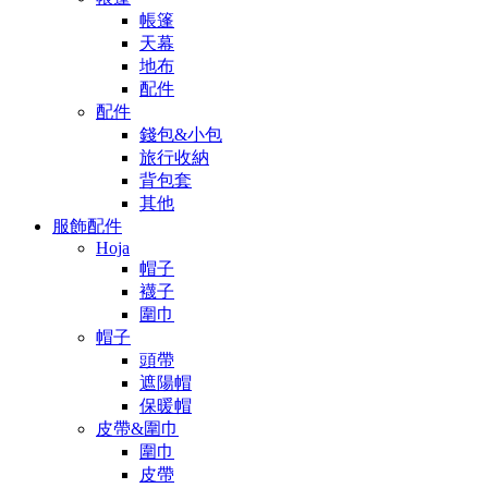
帳篷
天幕
地布
配件
配件
錢包&小包
旅行收納
背包套
其他
服飾配件
Hoja
帽子
襪子
圍巾
帽子
頭帶
遮陽帽
保暖帽
皮帶&圍巾
圍巾
皮帶