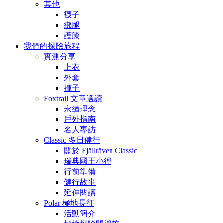
其他
襪子
綁腿
護膝
我們的探險旅程
實測分享
上衣
外套
褲子
Foxtrail 文章選讀
永續理念
戶外指南
名人專訪
Classic 多日健行
關於 Fjällräven Classic
瑞典國王小徑
行前準備
健行故事
延伸閱讀
Polar 極地長征
活動簡介