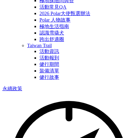
極地探險問與答
活動常見QA
2026 Polar大使甄選辦法
Polar 人物故事
極地生活指南
認識雪撬犬
跨出舒適圈
Taiwan Trail
活動資訊
活動報到
健行期間
裝備清單
健行故事
永續政策