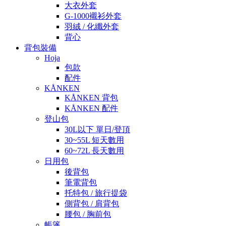
大衣外套
G-1000襯衫外套
羽絨 / 化纖外套
背心
背包裝備
Hoja
包款
配件
KÅNKEN
KÅNKEN 背包
KÅNKEN 配件
登山包
30L以下 單日/登頂
30~55L 短天數用
60~72L 長天數用
日用包
後背包
筆電背包
托特包 / 旅行提袋
側背包 / 肩背包
腰包 / 胸前包
帳篷