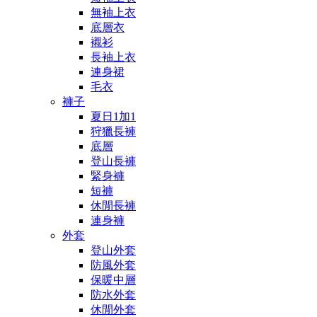
無袖上衣
底層衣
襯衫
長袖上衣
連身裙
毛衣
褲子
夏日1加1
狩獵長褲
底層
登山長褲
緊身褲
短褲
休閒長褲
連身褲
外套
登山外套
防風外套
保暖中層
防水外套
休閒外套