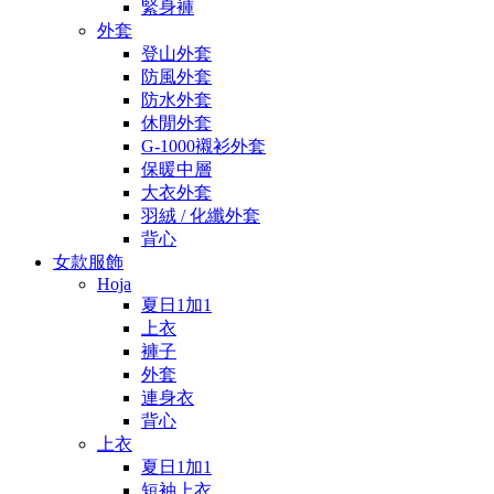
緊身褲
外套
登山外套
防風外套
防水外套
休閒外套
G-1000襯衫外套
保暖中層
大衣外套
羽絨 / 化纖外套
背心
女款服飾
Hoja
夏日1加1
上衣
褲子
外套
連身衣
背心
上衣
夏日1加1
短袖上衣