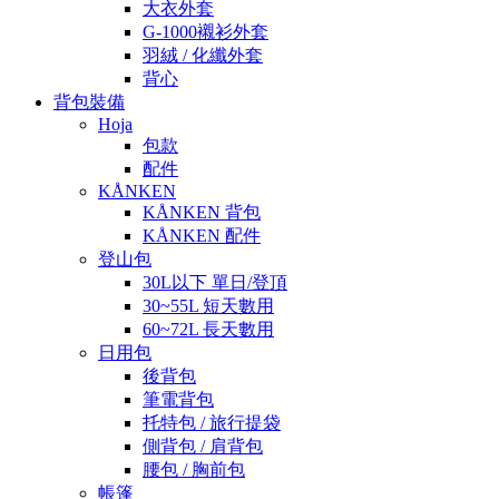
大衣外套
G-1000襯衫外套
羽絨 / 化纖外套
背心
背包裝備
Hoja
包款
配件
KÅNKEN
KÅNKEN 背包
KÅNKEN 配件
登山包
30L以下 單日/登頂
30~55L 短天數用
60~72L 長天數用
日用包
後背包
筆電背包
托特包 / 旅行提袋
側背包 / 肩背包
腰包 / 胸前包
帳篷