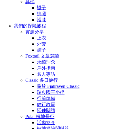
其他
襪子
綁腿
護膝
我們的探險旅程
實測分享
上衣
外套
褲子
Foxtrail 文章選讀
永續理念
戶外指南
名人專訪
Classic 多日健行
關於 Fjällräven Classic
瑞典國王小徑
行前準備
健行故事
延伸閱讀
Polar 極地長征
活動簡介
極地探險問與答