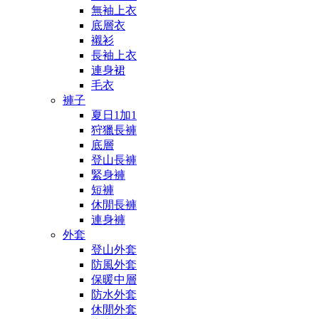
無袖上衣
底層衣
襯衫
長袖上衣
連身裙
毛衣
褲子
夏日1加1
狩獵長褲
底層
登山長褲
緊身褲
短褲
休閒長褲
連身褲
外套
登山外套
防風外套
保暖中層
防水外套
休閒外套