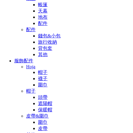
帳篷
天幕
地布
配件
配件
錢包&小包
旅行收納
背包套
其他
服飾配件
Hoja
帽子
襪子
圍巾
帽子
頭帶
遮陽帽
保暖帽
皮帶&圍巾
圍巾
皮帶