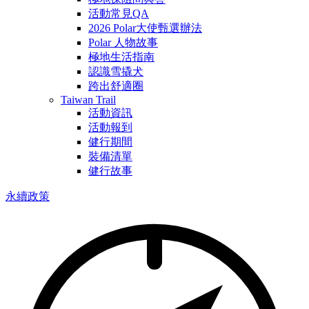
活動常見QA
2026 Polar大使甄選辦法
Polar 人物故事
極地生活指南
認識雪撬犬
跨出舒適圈
Taiwan Trail
活動資訊
活動報到
健行期間
裝備清單
健行故事
永續政策