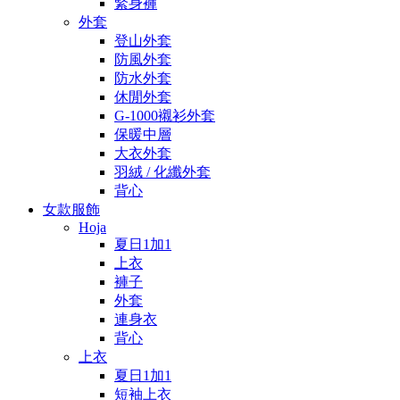
緊身褲
外套
登山外套
防風外套
防水外套
休閒外套
G-1000襯衫外套
保暖中層
大衣外套
羽絨 / 化纖外套
背心
女款服飾
Hoja
夏日1加1
上衣
褲子
外套
連身衣
背心
上衣
夏日1加1
短袖上衣