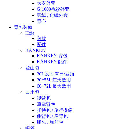
大衣外套
G-1000襯衫外套
羽絨 / 化纖外套
背心
背包裝備
Hoja
包款
配件
KÅNKEN
KÅNKEN 背包
KÅNKEN 配件
登山包
30L以下 單日/登頂
30~55L 短天數用
60~72L 長天數用
日用包
後背包
筆電背包
托特包 / 旅行提袋
側背包 / 肩背包
腰包 / 胸前包
帳篷