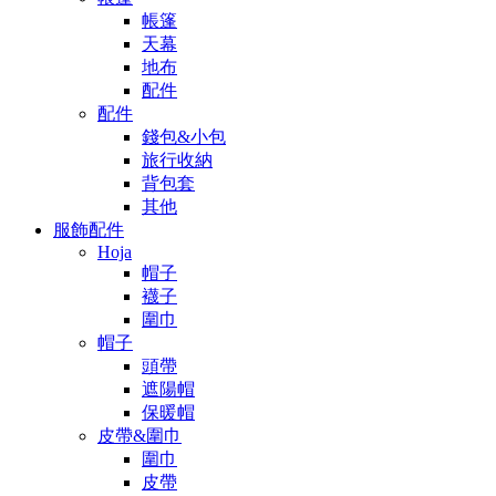
帳篷
天幕
地布
配件
配件
錢包&小包
旅行收納
背包套
其他
服飾配件
Hoja
帽子
襪子
圍巾
帽子
頭帶
遮陽帽
保暖帽
皮帶&圍巾
圍巾
皮帶