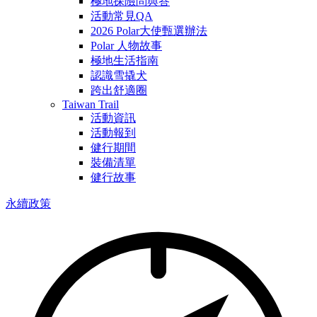
極地探險問與答
活動常見QA
2026 Polar大使甄選辦法
Polar 人物故事
極地生活指南
認識雪撬犬
跨出舒適圈
Taiwan Trail
活動資訊
活動報到
健行期間
裝備清單
健行故事
永續政策