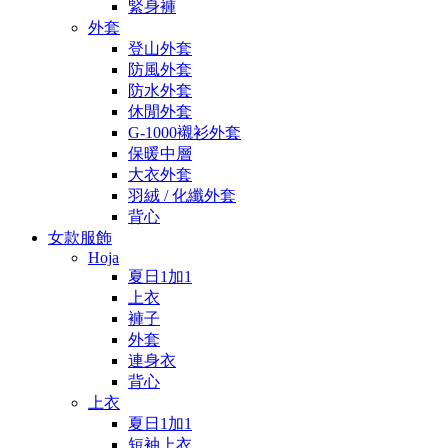
緊身褲
外套
登山外套
防風外套
防水外套
休閒外套
G-1000襯衫外套
保暖中層
大衣外套
羽絨 / 化纖外套
背心
女款服飾
Hoja
夏日1加1
上衣
褲子
外套
連身衣
背心
上衣
夏日1加1
短袖上衣