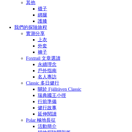
其他
襪子
綁腿
護膝
我們的探險旅程
實測分享
上衣
外套
褲子
Foxtrail 文章選讀
永續理念
戶外指南
名人專訪
Classic 多日健行
關於 Fjällräven Classic
瑞典國王小徑
行前準備
健行故事
延伸閱讀
Polar 極地長征
活動簡介