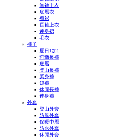
無袖上衣
底層衣
襯衫
長袖上衣
連身裙
毛衣
褲子
夏日1加1
狩獵長褲
底層
登山長褲
緊身褲
短褲
休閒長褲
連身褲
外套
登山外套
防風外套
保暖中層
防水外套
休閒外套