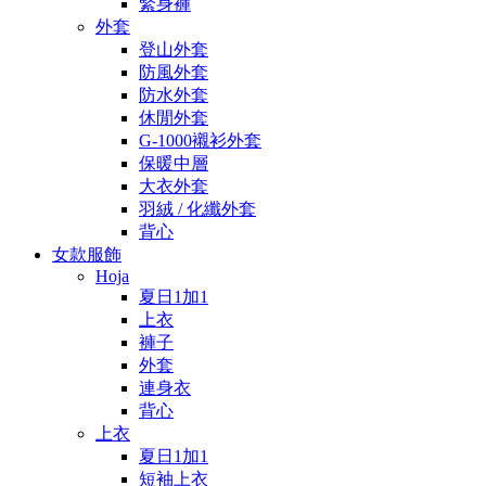
緊身褲
外套
登山外套
防風外套
防水外套
休閒外套
G-1000襯衫外套
保暖中層
大衣外套
羽絨 / 化纖外套
背心
女款服飾
Hoja
夏日1加1
上衣
褲子
外套
連身衣
背心
上衣
夏日1加1
短袖上衣