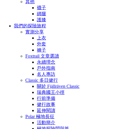
其他
襪子
綁腿
護膝
我們的探險旅程
實測分享
上衣
外套
褲子
Foxtrail 文章選讀
永續理念
戶外指南
名人專訪
Classic 多日健行
關於 Fjällräven Classic
瑞典國王小徑
行前準備
健行故事
延伸閱讀
Polar 極地長征
活動簡介
極地探險問與答