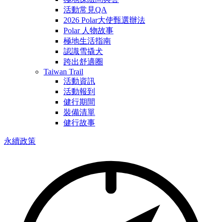
活動常見QA
2026 Polar大使甄選辦法
Polar 人物故事
極地生活指南
認識雪撬犬
跨出舒適圈
Taiwan Trail
活動資訊
活動報到
健行期間
裝備清單
健行故事
永續政策