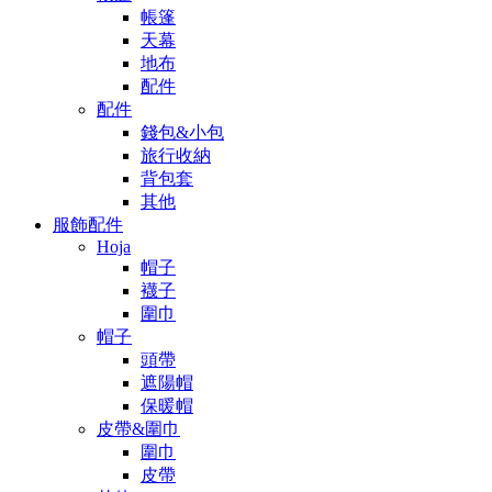
帳篷
天幕
地布
配件
配件
錢包&小包
旅行收納
背包套
其他
服飾配件
Hoja
帽子
襪子
圍巾
帽子
頭帶
遮陽帽
保暖帽
皮帶&圍巾
圍巾
皮帶