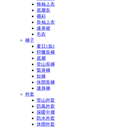
無袖上衣
底層衣
襯衫
長袖上衣
連身裙
毛衣
褲子
夏日1加1
狩獵長褲
底層
登山長褲
緊身褲
短褲
休閒長褲
連身褲
外套
登山外套
防風外套
保暖中層
防水外套
休閒外套