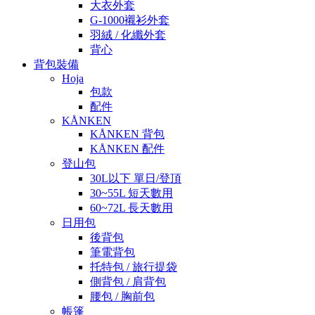
大衣外套
G-1000襯衫外套
羽絨 / 化纖外套
背心
背包裝備
Hoja
包款
配件
KÅNKEN
KÅNKEN 背包
KÅNKEN 配件
登山包
30L以下 單日/登頂
30~55L 短天數用
60~72L 長天數用
日用包
後背包
筆電背包
托特包 / 旅行提袋
側背包 / 肩背包
腰包 / 胸前包
帳篷