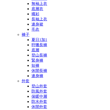
無袖上衣
底層衣
襯衫
長袖上衣
連身裙
毛衣
褲子
夏日1加1
狩獵長褲
底層
登山長褲
緊身褲
短褲
休閒長褲
連身褲
外套
登山外套
防風外套
保暖中層
防水外套
休閒外套