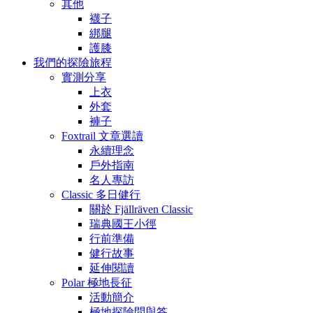
其他
襪子
綁腿
護膝
我們的探險旅程
實測分享
上衣
外套
褲子
Foxtrail 文章選讀
永續理念
戶外指南
名人專訪
Classic 多日健行
關於 Fjällräven Classic
瑞典國王小徑
行前準備
健行故事
延伸閱讀
Polar 極地長征
活動簡介
極地探險問與答