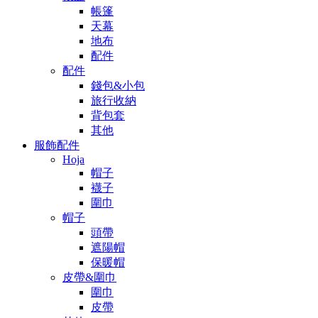
帳篷
天幕
地布
配件
配件
錢包&小包
旅行收納
背包套
其他
服飾配件
Hoja
帽子
襪子
圍巾
帽子
頭帶
遮陽帽
保暖帽
皮帶&圍巾
圍巾
皮帶