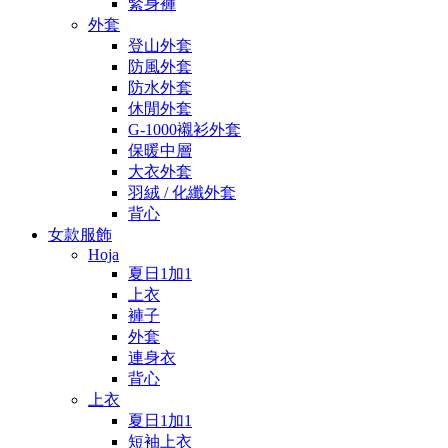
緊身褲
外套
登山外套
防風外套
防水外套
休閒外套
G-1000襯衫外套
保暖中層
大衣外套
羽絨 / 化纖外套
背心
女款服飾
Hoja
夏日1加1
上衣
褲子
外套
連身衣
背心
上衣
夏日1加1
短袖上衣