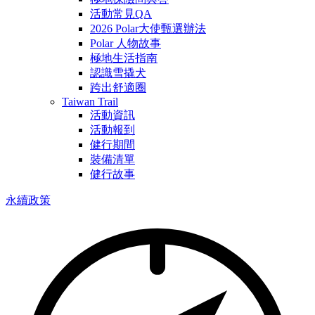
活動常見QA
2026 Polar大使甄選辦法
Polar 人物故事
極地生活指南
認識雪撬犬
跨出舒適圈
Taiwan Trail
活動資訊
活動報到
健行期間
裝備清單
健行故事
永續政策