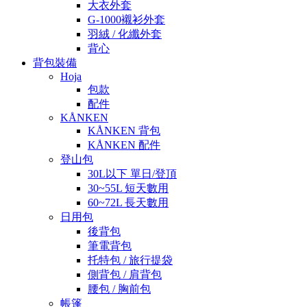
大衣外套
G-1000襯衫外套
羽絨 / 化纖外套
背心
背包裝備
Hoja
包款
配件
KÅNKEN
KÅNKEN 背包
KÅNKEN 配件
登山包
30L以下 單日/登頂
30~55L 短天數用
60~72L 長天數用
日用包
後背包
筆電背包
托特包 / 旅行提袋
側背包 / 肩背包
腰包 / 胸前包
帳篷