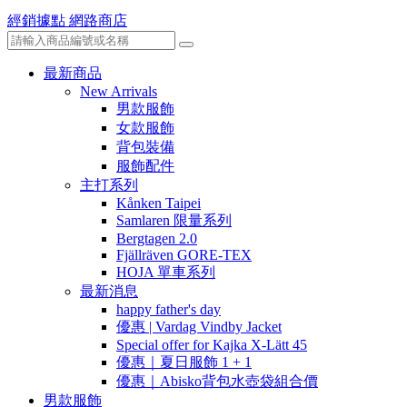
經銷據點
網路商店
最新商品
New Arrivals
男款服飾
女款服飾
背包裝備
服飾配件
主打系列
Kånken Taipei
Samlaren 限量系列
Bergtagen 2.0
Fjällräven GORE-TEX
HOJA 單車系列
最新消息
happy father's day
優惠 | Vardag Vindby Jacket
Special offer for Kajka X-Lätt 45
優惠｜夏日服飾 1 + 1
優惠｜Abisko背包水壺袋組合價
男款服飾