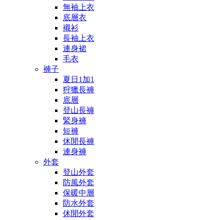
無袖上衣
底層衣
襯衫
長袖上衣
連身裙
毛衣
褲子
夏日1加1
狩獵長褲
底層
登山長褲
緊身褲
短褲
休閒長褲
連身褲
外套
登山外套
防風外套
保暖中層
防水外套
休閒外套