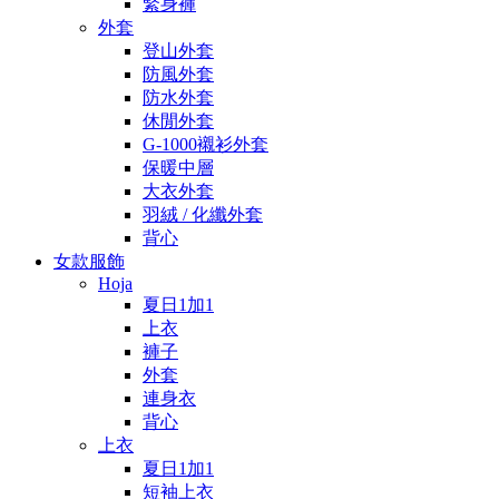
緊身褲
外套
登山外套
防風外套
防水外套
休閒外套
G-1000襯衫外套
保暖中層
大衣外套
羽絨 / 化纖外套
背心
女款服飾
Hoja
夏日1加1
上衣
褲子
外套
連身衣
背心
上衣
夏日1加1
短袖上衣