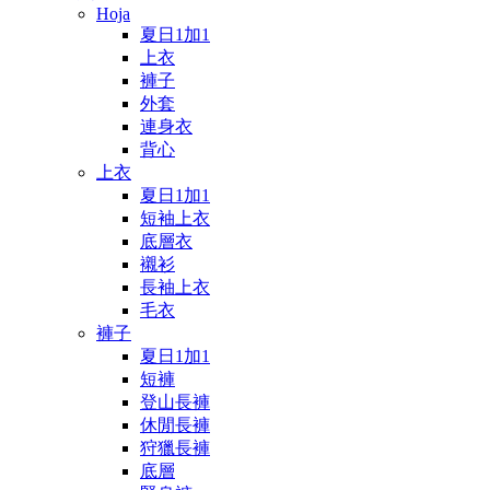
Hoja
夏日1加1
上衣
褲子
外套
連身衣
背心
上衣
夏日1加1
短袖上衣
底層衣
襯衫
長袖上衣
毛衣
褲子
夏日1加1
短褲
登山長褲
休閒長褲
狩獵長褲
底層