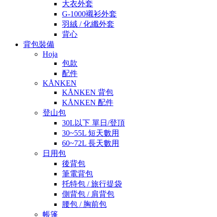
大衣外套
G-1000襯衫外套
羽絨 / 化纖外套
背心
背包裝備
Hoja
包款
配件
KÅNKEN
KÅNKEN 背包
KÅNKEN 配件
登山包
30L以下 單日/登頂
30~55L 短天數用
60~72L 長天數用
日用包
後背包
筆電背包
托特包 / 旅行提袋
側背包 / 肩背包
腰包 / 胸前包
帳篷