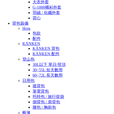
大衣外套
G-1000襯衫外套
羽絨 / 化纖外套
背心
背包裝備
Hoja
包款
配件
KÅNKEN
KÅNKEN 背包
KÅNKEN 配件
登山包
30L以下 單日/登頂
30~55L 短天數用
60~72L 長天數用
日用包
後背包
筆電背包
托特包 / 旅行提袋
側背包 / 肩背包
腰包 / 胸前包
帳篷