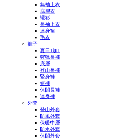
無袖上衣
底層衣
襯衫
長袖上衣
連身裙
毛衣
褲子
夏日1加1
狩獵長褲
底層
登山長褲
緊身褲
短褲
休閒長褲
連身褲
外套
登山外套
防風外套
保暖中層
防水外套
休閒外套