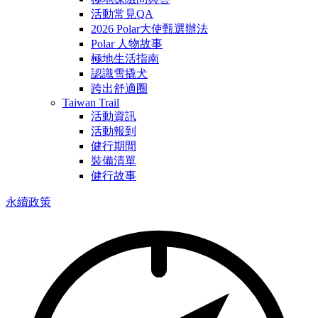
活動常見QA
2026 Polar大使甄選辦法
Polar 人物故事
極地生活指南
認識雪撬犬
跨出舒適圈
Taiwan Trail
活動資訊
活動報到
健行期間
裝備清單
健行故事
永續政策