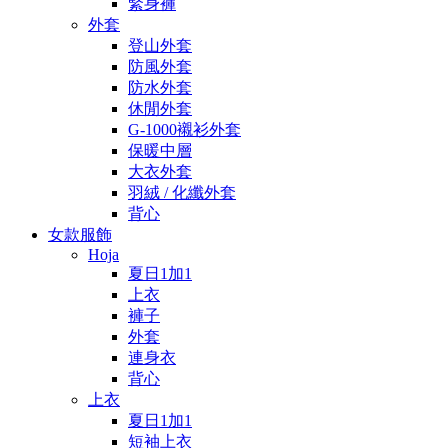
緊身褲
外套
登山外套
防風外套
防水外套
休閒外套
G-1000襯衫外套
保暖中層
大衣外套
羽絨 / 化纖外套
背心
女款服飾
Hoja
夏日1加1
上衣
褲子
外套
連身衣
背心
上衣
夏日1加1
短袖上衣