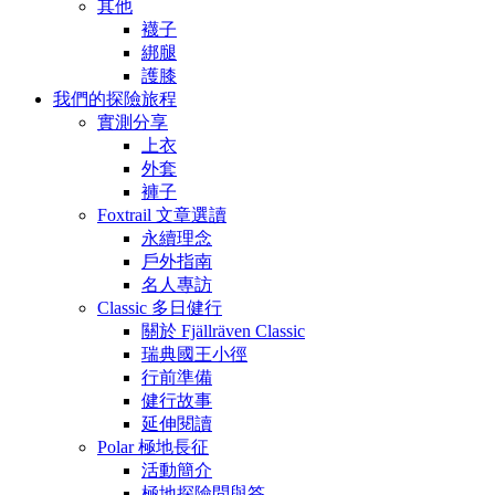
其他
襪子
綁腿
護膝
我們的探險旅程
實測分享
上衣
外套
褲子
Foxtrail 文章選讀
永續理念
戶外指南
名人專訪
Classic 多日健行
關於 Fjällräven Classic
瑞典國王小徑
行前準備
健行故事
延伸閱讀
Polar 極地長征
活動簡介
極地探險問與答