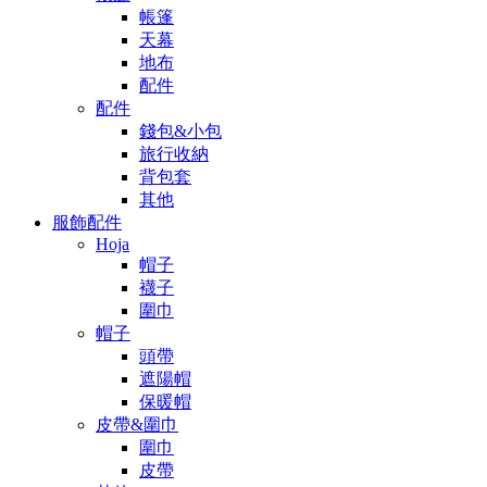
帳篷
天幕
地布
配件
配件
錢包&小包
旅行收納
背包套
其他
服飾配件
Hoja
帽子
襪子
圍巾
帽子
頭帶
遮陽帽
保暖帽
皮帶&圍巾
圍巾
皮帶