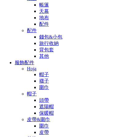
帳篷
天幕
地布
配件
配件
錢包&小包
旅行收納
背包套
其他
服飾配件
Hoja
帽子
襪子
圍巾
帽子
頭帶
遮陽帽
保暖帽
皮帶&圍巾
圍巾
皮帶