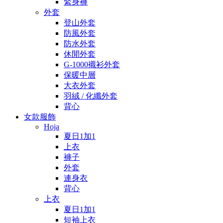
緊身褲
外套
登山外套
防風外套
防水外套
休閒外套
G-1000襯衫外套
保暖中層
大衣外套
羽絨 / 化纖外套
背心
女款服飾
Hoja
夏日1加1
上衣
褲子
外套
連身衣
背心
上衣
夏日1加1
短袖上衣