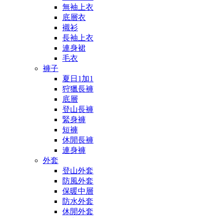
無袖上衣
底層衣
襯衫
長袖上衣
連身裙
毛衣
褲子
夏日1加1
狩獵長褲
底層
登山長褲
緊身褲
短褲
休閒長褲
連身褲
外套
登山外套
防風外套
保暖中層
防水外套
休閒外套