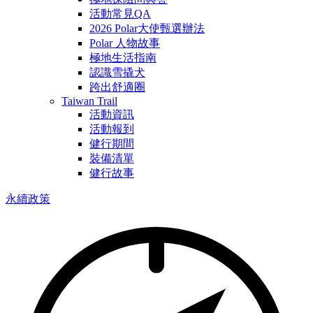
活動常見QA
2026 Polar大使甄選辦法
Polar 人物故事
極地生活指南
認識雪撬犬
跨出舒適圈
Taiwan Trail
活動資訊
活動報到
健行期間
裝備清單
健行故事
永續政策