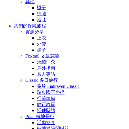
其他
襪子
綁腿
護膝
我們的探險旅程
實測分享
上衣
外套
褲子
Foxtrail 文章選讀
永續理念
戶外指南
名人專訪
Classic 多日健行
關於 Fjällräven Classic
瑞典國王小徑
行前準備
健行故事
延伸閱讀
Polar 極地長征
活動簡介
極地探險問與答