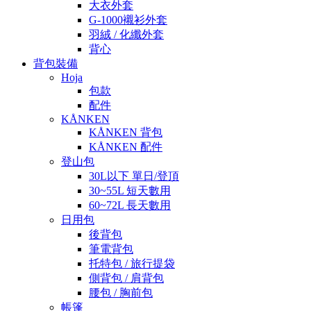
大衣外套
G-1000襯衫外套
羽絨 / 化纖外套
背心
背包裝備
Hoja
包款
配件
KÅNKEN
KÅNKEN 背包
KÅNKEN 配件
登山包
30L以下 單日/登頂
30~55L 短天數用
60~72L 長天數用
日用包
後背包
筆電背包
托特包 / 旅行提袋
側背包 / 肩背包
腰包 / 胸前包
帳篷