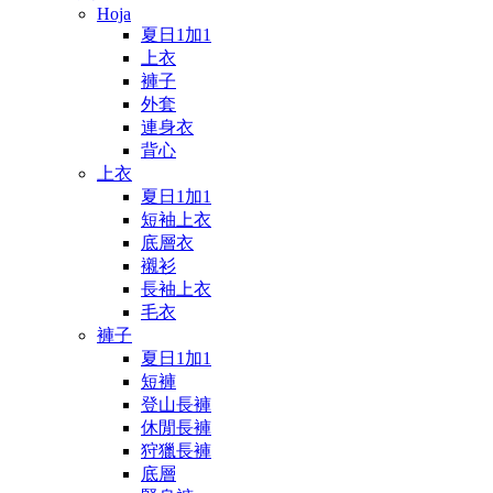
Hoja
夏日1加1
上衣
褲子
外套
連身衣
背心
上衣
夏日1加1
短袖上衣
底層衣
襯衫
長袖上衣
毛衣
褲子
夏日1加1
短褲
登山長褲
休閒長褲
狩獵長褲
底層