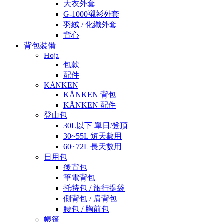
大衣外套
G-1000襯衫外套
羽絨 / 化纖外套
背心
背包裝備
Hoja
包款
配件
KÅNKEN
KÅNKEN 背包
KÅNKEN 配件
登山包
30L以下 單日/登頂
30~55L 短天數用
60~72L 長天數用
日用包
後背包
筆電背包
托特包 / 旅行提袋
側背包 / 肩背包
腰包 / 胸前包
帳篷