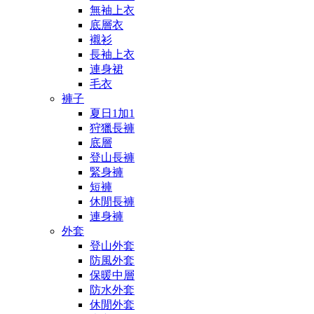
無袖上衣
底層衣
襯衫
長袖上衣
連身裙
毛衣
褲子
夏日1加1
狩獵長褲
底層
登山長褲
緊身褲
短褲
休閒長褲
連身褲
外套
登山外套
防風外套
保暖中層
防水外套
休閒外套