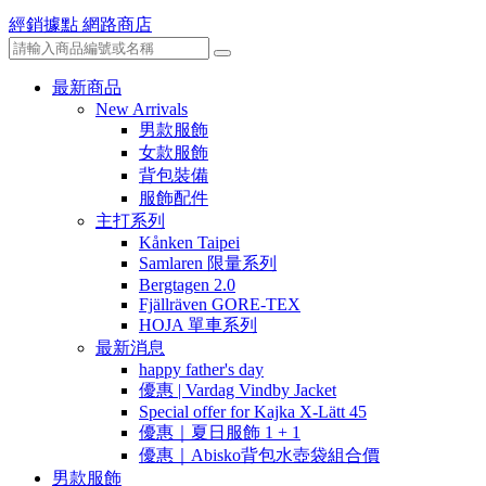
經銷據點
網路商店
最新商品
New Arrivals
男款服飾
女款服飾
背包裝備
服飾配件
主打系列
Kånken Taipei
Samlaren 限量系列
Bergtagen 2.0
Fjällräven GORE-TEX
HOJA 單車系列
最新消息
happy father's day
優惠 | Vardag Vindby Jacket
Special offer for Kajka X-Lätt 45
優惠｜夏日服飾 1 + 1
優惠｜Abisko背包水壺袋組合價
男款服飾