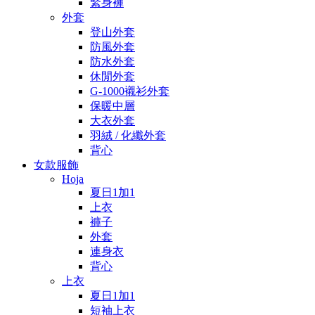
緊身褲
外套
登山外套
防風外套
防水外套
休閒外套
G-1000襯衫外套
保暖中層
大衣外套
羽絨 / 化纖外套
背心
女款服飾
Hoja
夏日1加1
上衣
褲子
外套
連身衣
背心
上衣
夏日1加1
短袖上衣