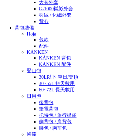
大衣外套
G-1000襯衫外套
羽絨 / 化纖外套
背心
背包裝備
Hoja
包款
配件
KÅNKEN
KÅNKEN 背包
KÅNKEN 配件
登山包
30L以下 單日/登頂
30~55L 短天數用
60~72L 長天數用
日用包
後背包
筆電背包
托特包 / 旅行提袋
側背包 / 肩背包
腰包 / 胸前包
帳篷