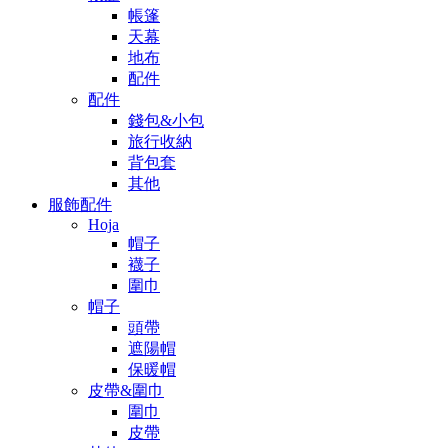
帳篷
天幕
地布
配件
配件
錢包&小包
旅行收納
背包套
其他
服飾配件
Hoja
帽子
襪子
圍巾
帽子
頭帶
遮陽帽
保暖帽
皮帶&圍巾
圍巾
皮帶