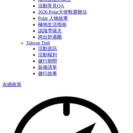
活動常見QA
2026 Polar大使甄選辦法
Polar 人物故事
極地生活指南
認識雪撬犬
跨出舒適圈
Taiwan Trail
活動資訊
活動報到
健行期間
裝備清單
健行故事
永續政策