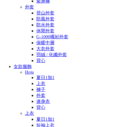
緊身褲
外套
登山外套
防風外套
防水外套
休閒外套
G-1000襯衫外套
保暖中層
大衣外套
羽絨 / 化纖外套
背心
女款服飾
Hoja
夏日1加1
上衣
褲子
外套
連身衣
背心
上衣
夏日1加1
短袖上衣