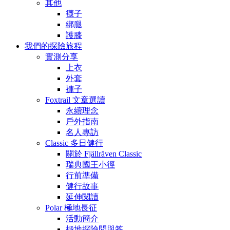
其他
襪子
綁腿
護膝
我們的探險旅程
實測分享
上衣
外套
褲子
Foxtrail 文章選讀
永續理念
戶外指南
名人專訪
Classic 多日健行
關於 Fjällräven Classic
瑞典國王小徑
行前準備
健行故事
延伸閱讀
Polar 極地長征
活動簡介
極地探險問與答