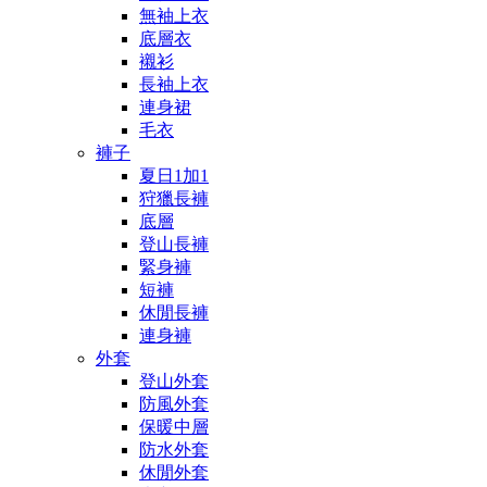
無袖上衣
底層衣
襯衫
長袖上衣
連身裙
毛衣
褲子
夏日1加1
狩獵長褲
底層
登山長褲
緊身褲
短褲
休閒長褲
連身褲
外套
登山外套
防風外套
保暖中層
防水外套
休閒外套