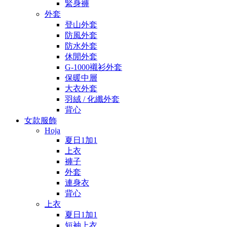
緊身褲
外套
登山外套
防風外套
防水外套
休閒外套
G-1000襯衫外套
保暖中層
大衣外套
羽絨 / 化纖外套
背心
女款服飾
Hoja
夏日1加1
上衣
褲子
外套
連身衣
背心
上衣
夏日1加1
短袖上衣