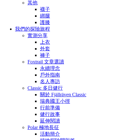
其他
襪子
綁腿
護膝
我們的探險旅程
實測分享
上衣
外套
褲子
Foxtrail 文章選讀
永續理念
戶外指南
名人專訪
Classic 多日健行
關於 Fjällräven Classic
瑞典國王小徑
行前準備
健行故事
延伸閱讀
Polar 極地長征
活動簡介