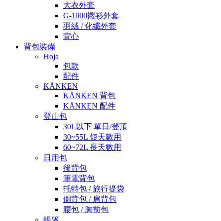
大衣外套
G-1000襯衫外套
羽絨 / 化纖外套
背心
背包裝備
Hoja
包款
配件
KÅNKEN
KÅNKEN 背包
KÅNKEN 配件
登山包
30L以下 單日/登頂
30~55L 短天數用
60~72L 長天數用
日用包
後背包
筆電背包
托特包 / 旅行提袋
側背包 / 肩背包
腰包 / 胸前包
帳篷