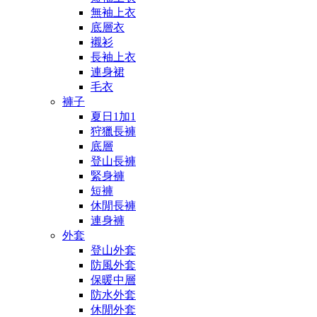
無袖上衣
底層衣
襯衫
長袖上衣
連身裙
毛衣
褲子
夏日1加1
狩獵長褲
底層
登山長褲
緊身褲
短褲
休閒長褲
連身褲
外套
登山外套
防風外套
保暖中層
防水外套
休閒外套