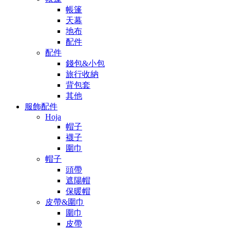
帳篷
天幕
地布
配件
配件
錢包&小包
旅行收納
背包套
其他
服飾配件
Hoja
帽子
襪子
圍巾
帽子
頭帶
遮陽帽
保暖帽
皮帶&圍巾
圍巾
皮帶