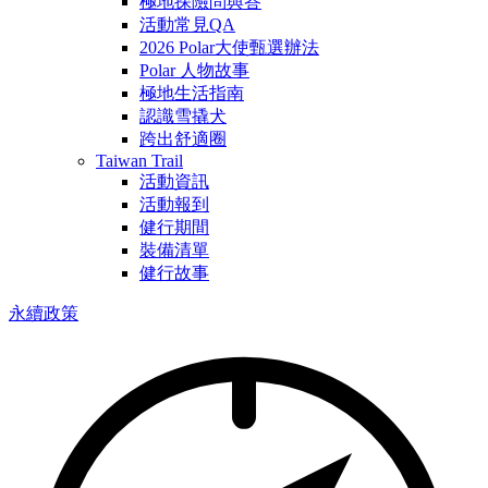
極地探險問與答
活動常見QA
2026 Polar大使甄選辦法
Polar 人物故事
極地生活指南
認識雪撬犬
跨出舒適圈
Taiwan Trail
活動資訊
活動報到
健行期間
裝備清單
健行故事
永續政策