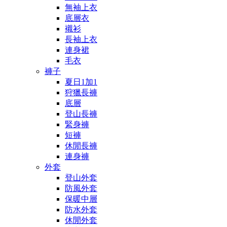
無袖上衣
底層衣
襯衫
長袖上衣
連身裙
毛衣
褲子
夏日1加1
狩獵長褲
底層
登山長褲
緊身褲
短褲
休閒長褲
連身褲
外套
登山外套
防風外套
保暖中層
防水外套
休閒外套