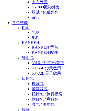
大衣外套
G-1000襯衫外套
羽絨 / 化纖外套
背心
背包裝備
Hoja
包款
配件
KÅNKEN
KÅNKEN 背包
KÅNKEN 配件
登山包
30L以下 單日/登頂
30~55L 短天數用
60~72L 長天數用
日用包
後背包
筆電背包
托特包 / 旅行提袋
側背包 / 肩背包
腰包 / 胸前包
帳篷