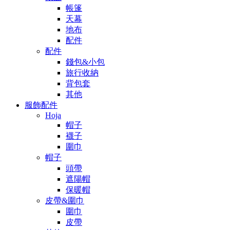
帳篷
天幕
地布
配件
配件
錢包&小包
旅行收納
背包套
其他
服飾配件
Hoja
帽子
襪子
圍巾
帽子
頭帶
遮陽帽
保暖帽
皮帶&圍巾
圍巾
皮帶