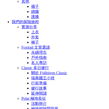
其他
襪子
綁腿
護膝
我們的探險旅程
實測分享
上衣
外套
褲子
Foxtrail 文章選讀
永續理念
戶外指南
名人專訪
Classic 多日健行
關於 Fjällräven Classic
瑞典國王小徑
行前準備
健行故事
延伸閱讀
Polar 極地長征
活動簡介
極地探險問與答