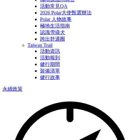
活動常見QA
2026 Polar大使甄選辦法
Polar 人物故事
極地生活指南
認識雪撬犬
跨出舒適圈
Taiwan Trail
活動資訊
活動報到
健行期間
裝備清單
健行故事
永續政策