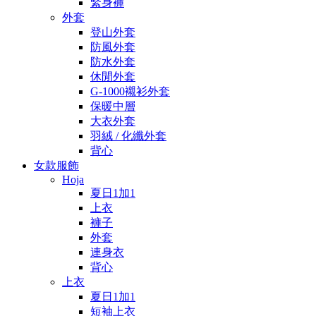
緊身褲
外套
登山外套
防風外套
防水外套
休閒外套
G-1000襯衫外套
保暖中層
大衣外套
羽絨 / 化纖外套
背心
女款服飾
Hoja
夏日1加1
上衣
褲子
外套
連身衣
背心
上衣
夏日1加1
短袖上衣