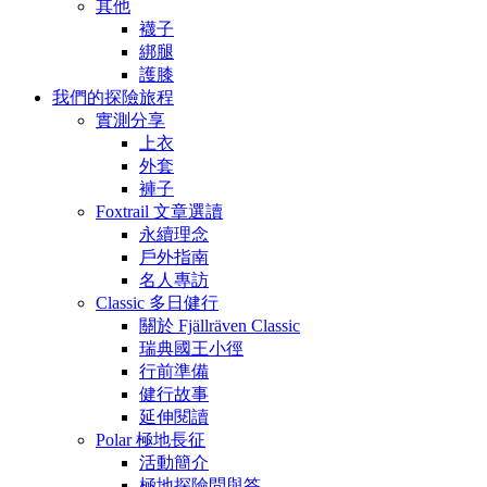
其他
襪子
綁腿
護膝
我們的探險旅程
實測分享
上衣
外套
褲子
Foxtrail 文章選讀
永續理念
戶外指南
名人專訪
Classic 多日健行
關於 Fjällräven Classic
瑞典國王小徑
行前準備
健行故事
延伸閱讀
Polar 極地長征
活動簡介
極地探險問與答