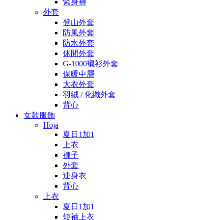
緊身褲
外套
登山外套
防風外套
防水外套
休閒外套
G-1000襯衫外套
保暖中層
大衣外套
羽絨 / 化纖外套
背心
女款服飾
Hoja
夏日1加1
上衣
褲子
外套
連身衣
背心
上衣
夏日1加1
短袖上衣