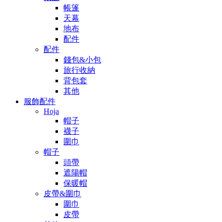
帳篷
天幕
地布
配件
配件
錢包&小包
旅行收納
背包套
其他
服飾配件
Hoja
帽子
襪子
圍巾
帽子
頭帶
遮陽帽
保暖帽
皮帶&圍巾
圍巾
皮帶