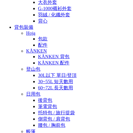
大衣外套
G-1000襯衫外套
羽絨 / 化纖外套
背心
背包裝備
Hoja
包款
配件
KÅNKEN
KÅNKEN 背包
KÅNKEN 配件
登山包
30L以下 單日/登頂
30~55L 短天數用
60~72L 長天數用
日用包
後背包
筆電背包
托特包 / 旅行提袋
側背包 / 肩背包
腰包 / 胸前包
帳篷