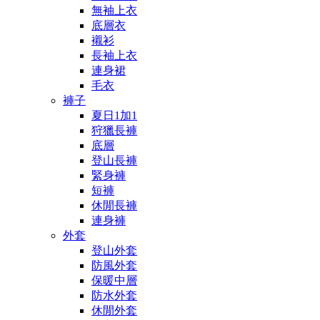
無袖上衣
底層衣
襯衫
長袖上衣
連身裙
毛衣
褲子
夏日1加1
狩獵長褲
底層
登山長褲
緊身褲
短褲
休閒長褲
連身褲
外套
登山外套
防風外套
保暖中層
防水外套
休閒外套