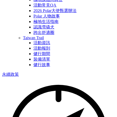
活動常見QA
2026 Polar大使甄選辦法
Polar 人物故事
極地生活指南
認識雪撬犬
跨出舒適圈
Taiwan Trail
活動資訊
活動報到
健行期間
裝備清單
健行故事
永續政策