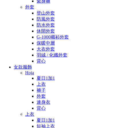
緊身褲
外套
登山外套
防風外套
防水外套
休閒外套
G-1000襯衫外套
保暖中層
大衣外套
羽絨 / 化纖外套
背心
女款服飾
Hoja
夏日1加1
上衣
褲子
外套
連身衣
背心
上衣
夏日1加1
短袖上衣