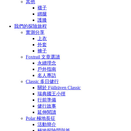
其他
襪子
綁腿
護膝
我們的探險旅程
實測分享
上衣
外套
褲子
Foxtrail 文章選讀
永續理念
戶外指南
名人專訪
Classic 多日健行
關於 Fjällräven Classic
瑞典國王小徑
行前準備
健行故事
延伸閱讀
Polar 極地長征
活動簡介
極地探險問與答