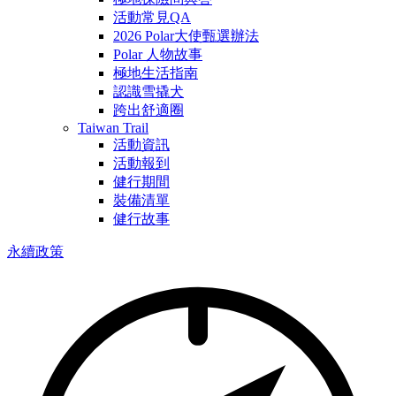
活動常見QA
2026 Polar大使甄選辦法
Polar 人物故事
極地生活指南
認識雪撬犬
跨出舒適圈
Taiwan Trail
活動資訊
活動報到
健行期間
裝備清單
健行故事
永續政策