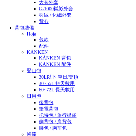
大衣外套
G-1000襯衫外套
羽絨 / 化纖外套
背心
背包裝備
Hoja
包款
配件
KÅNKEN
KÅNKEN 背包
KÅNKEN 配件
登山包
30L以下 單日/登頂
30~55L 短天數用
60~72L 長天數用
日用包
後背包
筆電背包
托特包 / 旅行提袋
側背包 / 肩背包
腰包 / 胸前包
帳篷