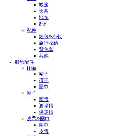
帳篷
天幕
地布
配件
配件
錢包&小包
旅行收納
背包套
其他
服飾配件
Hoja
帽子
襪子
圍巾
帽子
頭帶
遮陽帽
保暖帽
皮帶&圍巾
圍巾
皮帶