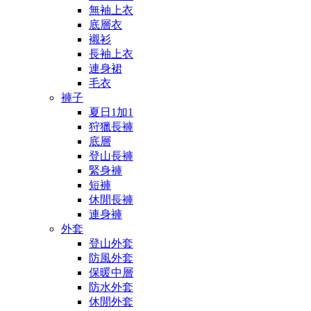
無袖上衣
底層衣
襯衫
長袖上衣
連身裙
毛衣
褲子
夏日1加1
狩獵長褲
底層
登山長褲
緊身褲
短褲
休閒長褲
連身褲
外套
登山外套
防風外套
保暖中層
防水外套
休閒外套