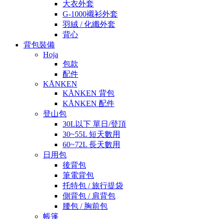
大衣外套
G-1000襯衫外套
羽絨 / 化纖外套
背心
背包裝備
Hoja
包款
配件
KÅNKEN
KÅNKEN 背包
KÅNKEN 配件
登山包
30L以下 單日/登頂
30~55L 短天數用
60~72L 長天數用
日用包
後背包
筆電背包
托特包 / 旅行提袋
側背包 / 肩背包
腰包 / 胸前包
帳篷