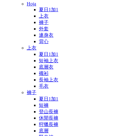
Hoja
夏日1加1
上衣
褲子
外套
連身衣
背心
上衣
夏日1加1
短袖上衣
底層衣
襯衫
長袖上衣
毛衣
褲子
夏日1加1
短褲
登山長褲
休閒長褲
狩獵長褲
底層