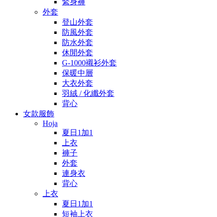
緊身褲
外套
登山外套
防風外套
防水外套
休閒外套
G-1000襯衫外套
保暖中層
大衣外套
羽絨 / 化纖外套
背心
女款服飾
Hoja
夏日1加1
上衣
褲子
外套
連身衣
背心
上衣
夏日1加1
短袖上衣