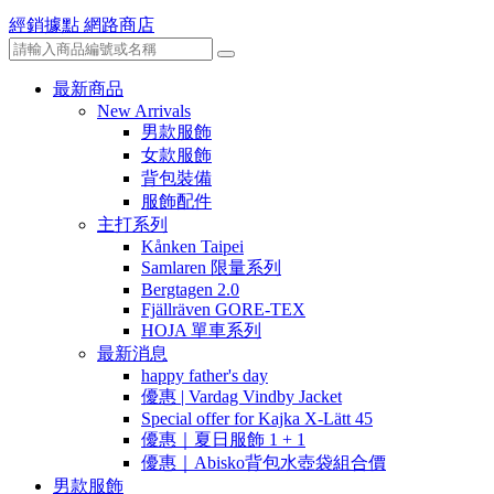
經銷據點
網路商店
最新商品
New Arrivals
男款服飾
女款服飾
背包裝備
服飾配件
主打系列
Kånken Taipei
Samlaren 限量系列
Bergtagen 2.0
Fjällräven GORE-TEX
HOJA 單車系列
最新消息
happy father's day
優惠 | Vardag Vindby Jacket
Special offer for Kajka X-Lätt 45
優惠｜夏日服飾 1 + 1
優惠｜Abisko背包水壺袋組合價
男款服飾