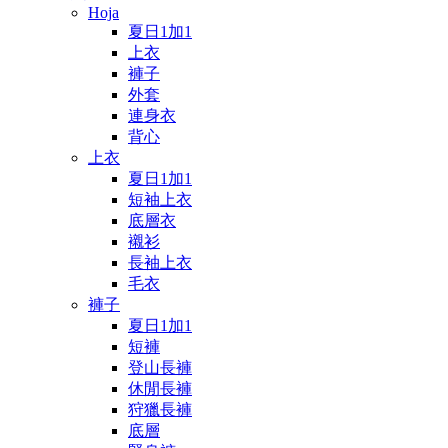
Hoja
夏日1加1
上衣
褲子
外套
連身衣
背心
上衣
夏日1加1
短袖上衣
底層衣
襯衫
長袖上衣
毛衣
褲子
夏日1加1
短褲
登山長褲
休閒長褲
狩獵長褲
底層