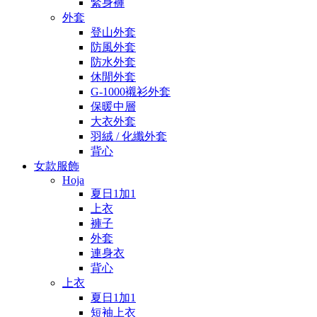
緊身褲
外套
登山外套
防風外套
防水外套
休閒外套
G-1000襯衫外套
保暖中層
大衣外套
羽絨 / 化纖外套
背心
女款服飾
Hoja
夏日1加1
上衣
褲子
外套
連身衣
背心
上衣
夏日1加1
短袖上衣