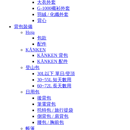
大衣外套
G-1000襯衫外套
羽絨 / 化纖外套
背心
背包裝備
Hoja
包款
配件
KÅNKEN
KÅNKEN 背包
KÅNKEN 配件
登山包
30L以下 單日/登頂
30~55L 短天數用
60~72L 長天數用
日用包
後背包
筆電背包
托特包 / 旅行提袋
側背包 / 肩背包
腰包 / 胸前包
帳篷