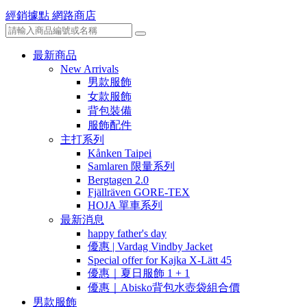
經銷據點
網路商店
最新商品
New Arrivals
男款服飾
女款服飾
背包裝備
服飾配件
主打系列
Kånken Taipei
Samlaren 限量系列
Bergtagen 2.0
Fjällräven GORE-TEX
HOJA 單車系列
最新消息
happy father's day
優惠 | Vardag Vindby Jacket
Special offer for Kajka X-Lätt 45
優惠｜夏日服飾 1 + 1
優惠｜Abisko背包水壺袋組合價
男款服飾