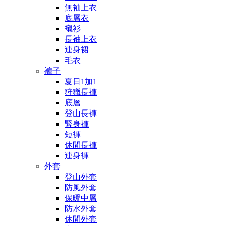
無袖上衣
底層衣
襯衫
長袖上衣
連身裙
毛衣
褲子
夏日1加1
狩獵長褲
底層
登山長褲
緊身褲
短褲
休閒長褲
連身褲
外套
登山外套
防風外套
保暖中層
防水外套
休閒外套