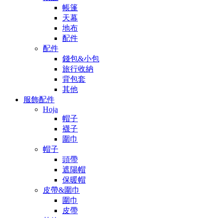
帳篷
天幕
地布
配件
配件
錢包&小包
旅行收納
背包套
其他
服飾配件
Hoja
帽子
襪子
圍巾
帽子
頭帶
遮陽帽
保暖帽
皮帶&圍巾
圍巾
皮帶