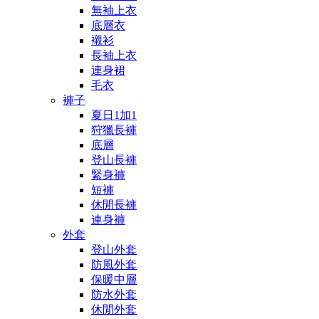
無袖上衣
底層衣
襯衫
長袖上衣
連身裙
毛衣
褲子
夏日1加1
狩獵長褲
底層
登山長褲
緊身褲
短褲
休閒長褲
連身褲
外套
登山外套
防風外套
保暖中層
防水外套
休閒外套