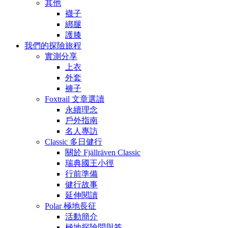
其他
襪子
綁腿
護膝
我們的探險旅程
實測分享
上衣
外套
褲子
Foxtrail 文章選讀
永續理念
戶外指南
名人專訪
Classic 多日健行
關於 Fjällräven Classic
瑞典國王小徑
行前準備
健行故事
延伸閱讀
Polar 極地長征
活動簡介
極地探險問與答