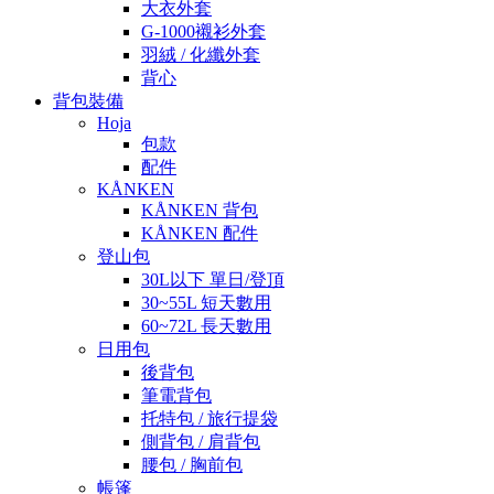
大衣外套
G-1000襯衫外套
羽絨 / 化纖外套
背心
背包裝備
Hoja
包款
配件
KÅNKEN
KÅNKEN 背包
KÅNKEN 配件
登山包
30L以下 單日/登頂
30~55L 短天數用
60~72L 長天數用
日用包
後背包
筆電背包
托特包 / 旅行提袋
側背包 / 肩背包
腰包 / 胸前包
帳篷