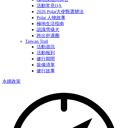
活動常見QA
2026 Polar大使甄選辦法
Polar 人物故事
極地生活指南
認識雪撬犬
跨出舒適圈
Taiwan Trail
活動資訊
活動報到
健行期間
裝備清單
健行故事
永續政策