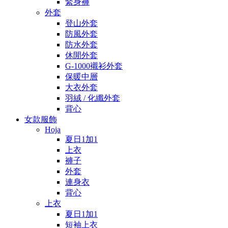
緊身褲
外套
登山外套
防風外套
防水外套
休閒外套
G-1000襯衫外套
保暖中層
大衣外套
羽絨 / 化纖外套
背心
女款服飾
Hoja
夏日1加1
上衣
褲子
外套
連身衣
背心
上衣
夏日1加1
短袖上衣