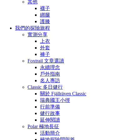
其他
襪子
綁腿
護膝
我們的探險旅程
實測分享
上衣
外套
褲子
Foxtrail 文章選讀
永續理念
戶外指南
名人專訪
Classic 多日健行
關於 Fjällräven Classic
瑞典國王小徑
行前準備
健行故事
延伸閱讀
Polar 極地長征
活動簡介
極地探險問與答