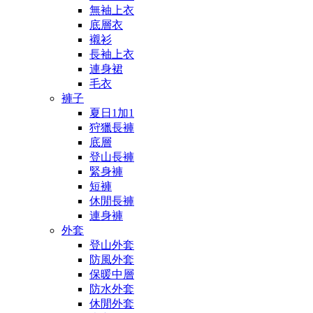
無袖上衣
底層衣
襯衫
長袖上衣
連身裙
毛衣
褲子
夏日1加1
狩獵長褲
底層
登山長褲
緊身褲
短褲
休閒長褲
連身褲
外套
登山外套
防風外套
保暖中層
防水外套
休閒外套