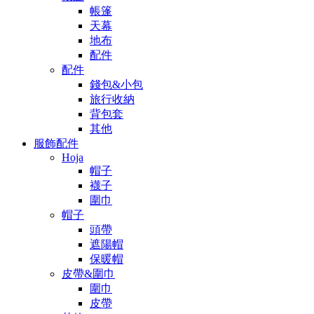
帳篷
天幕
地布
配件
配件
錢包&小包
旅行收納
背包套
其他
服飾配件
Hoja
帽子
襪子
圍巾
帽子
頭帶
遮陽帽
保暖帽
皮帶&圍巾
圍巾
皮帶