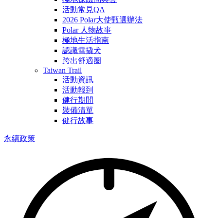
活動常見QA
2026 Polar大使甄選辦法
Polar 人物故事
極地生活指南
認識雪撬犬
跨出舒適圈
Taiwan Trail
活動資訊
活動報到
健行期間
裝備清單
健行故事
永續政策