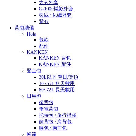
大衣外套
G-1000襯衫外套
羽絨 / 化纖外套
背心
背包裝備
Hoja
包款
配件
KÅNKEN
KÅNKEN 背包
KÅNKEN 配件
登山包
30L以下 單日/登頂
30~55L 短天數用
60~72L 長天數用
日用包
後背包
筆電背包
托特包 / 旅行提袋
側背包 / 肩背包
腰包 / 胸前包
帳篷