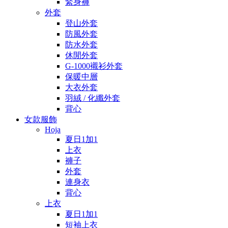
緊身褲
外套
登山外套
防風外套
防水外套
休閒外套
G-1000襯衫外套
保暖中層
大衣外套
羽絨 / 化纖外套
背心
女款服飾
Hoja
夏日1加1
上衣
褲子
外套
連身衣
背心
上衣
夏日1加1
短袖上衣