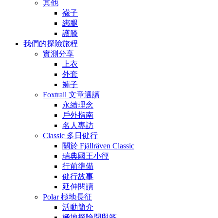
其他
襪子
綁腿
護膝
我們的探險旅程
實測分享
上衣
外套
褲子
Foxtrail 文章選讀
永續理念
戶外指南
名人專訪
Classic 多日健行
關於 Fjällräven Classic
瑞典國王小徑
行前準備
健行故事
延伸閱讀
Polar 極地長征
活動簡介
極地探險問與答