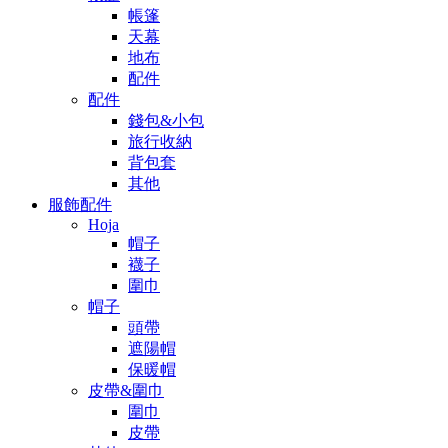
帳篷
天幕
地布
配件
配件
錢包&小包
旅行收納
背包套
其他
服飾配件
Hoja
帽子
襪子
圍巾
帽子
頭帶
遮陽帽
保暖帽
皮帶&圍巾
圍巾
皮帶