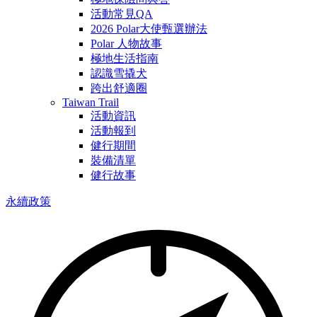
活動常見QA
2026 Polar大使甄選辦法
Polar 人物故事
極地生活指南
認識雪撬犬
跨出舒適圈
Taiwan Trail
活動資訊
活動報到
健行期間
裝備清單
健行故事
永續政策