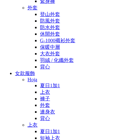
緊身褲
外套
登山外套
防風外套
防水外套
休閒外套
G-1000襯衫外套
保暖中層
大衣外套
羽絨 / 化纖外套
背心
女款服飾
Hoja
夏日1加1
上衣
褲子
外套
連身衣
背心
上衣
夏日1加1
短袖上衣