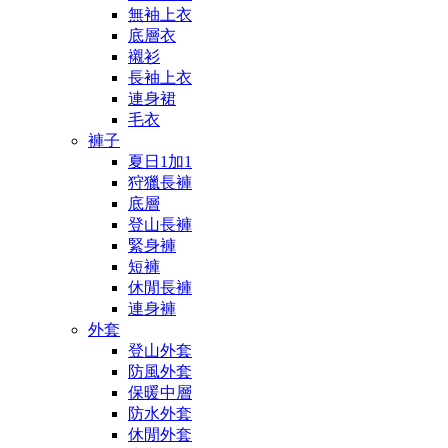
無袖上衣
底層衣
襯衫
長袖上衣
連身裙
毛衣
褲子
夏日1加1
狩獵長褲
底層
登山長褲
緊身褲
短褲
休閒長褲
連身褲
外套
登山外套
防風外套
保暖中層
防水外套
休閒外套