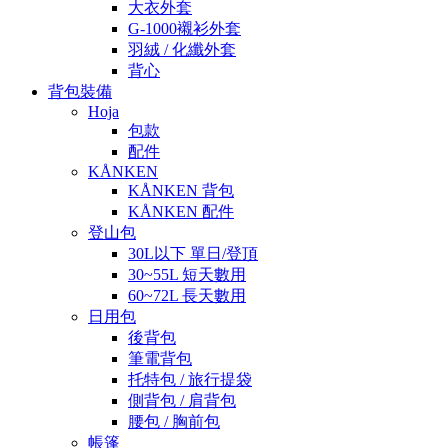
大衣外套
G-1000襯衫外套
羽絨 / 化纖外套
背心
背包裝備
Hoja
包款
配件
KÅNKEN
KÅNKEN 背包
KÅNKEN 配件
登山包
30L以下 單日/登頂
30~55L 短天數用
60~72L 長天數用
日用包
後背包
筆電背包
托特包 / 旅行提袋
側背包 / 肩背包
腰包 / 胸前包
帳篷