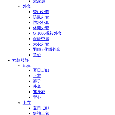
緊身褲
外套
登山外套
防風外套
防水外套
休閒外套
G-1000襯衫外套
保暖中層
大衣外套
羽絨 / 化纖外套
背心
女款服飾
Hoja
夏日1加1
上衣
褲子
外套
連身衣
背心
上衣
夏日1加1
短袖上衣