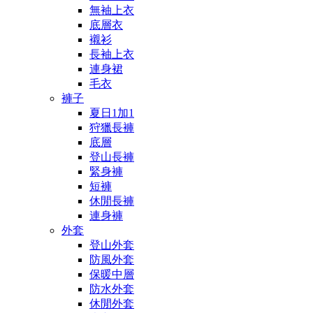
無袖上衣
底層衣
襯衫
長袖上衣
連身裙
毛衣
褲子
夏日1加1
狩獵長褲
底層
登山長褲
緊身褲
短褲
休閒長褲
連身褲
外套
登山外套
防風外套
保暖中層
防水外套
休閒外套