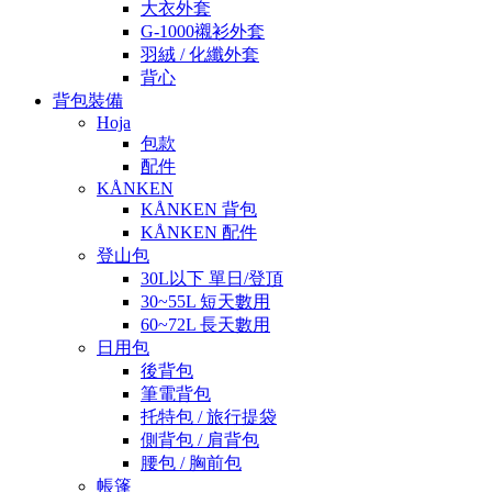
大衣外套
G-1000襯衫外套
羽絨 / 化纖外套
背心
背包裝備
Hoja
包款
配件
KÅNKEN
KÅNKEN 背包
KÅNKEN 配件
登山包
30L以下 單日/登頂
30~55L 短天數用
60~72L 長天數用
日用包
後背包
筆電背包
托特包 / 旅行提袋
側背包 / 肩背包
腰包 / 胸前包
帳篷