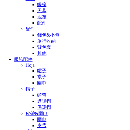
帳篷
天幕
地布
配件
配件
錢包&小包
旅行收納
背包套
其他
服飾配件
Hoja
帽子
襪子
圍巾
帽子
頭帶
遮陽帽
保暖帽
皮帶&圍巾
圍巾
皮帶