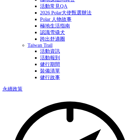
活動常見QA
2026 Polar大使甄選辦法
Polar 人物故事
極地生活指南
認識雪撬犬
跨出舒適圈
Taiwan Trail
活動資訊
活動報到
健行期間
裝備清單
健行故事
永續政策