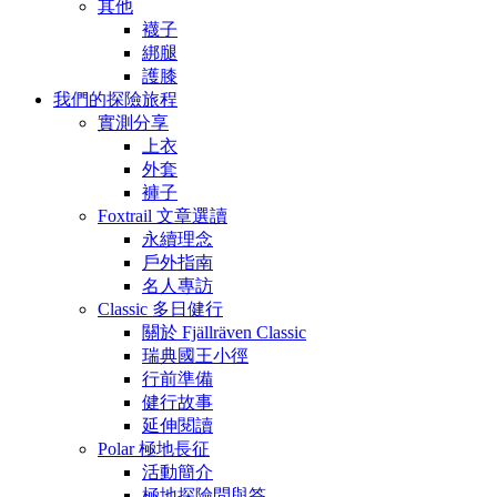
其他
襪子
綁腿
護膝
我們的探險旅程
實測分享
上衣
外套
褲子
Foxtrail 文章選讀
永續理念
戶外指南
名人專訪
Classic 多日健行
關於 Fjällräven Classic
瑞典國王小徑
行前準備
健行故事
延伸閱讀
Polar 極地長征
活動簡介
極地探險問與答