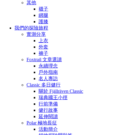
其他
襪子
綁腿
護膝
我們的探險旅程
實測分享
上衣
外套
褲子
Foxtrail 文章選讀
永續理念
戶外指南
名人專訪
Classic 多日健行
關於 Fjällräven Classic
瑞典國王小徑
行前準備
健行故事
延伸閱讀
Polar 極地長征
活動簡介