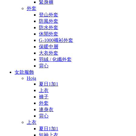
緊身褲
外套
登山外套
防風外套
防水外套
休閒外套
G-1000襯衫外套
保暖中層
大衣外套
羽絨 / 化纖外套
背心
女款服飾
Hoja
夏日1加1
上衣
褲子
外套
連身衣
背心
上衣
夏日1加1
短袖上衣