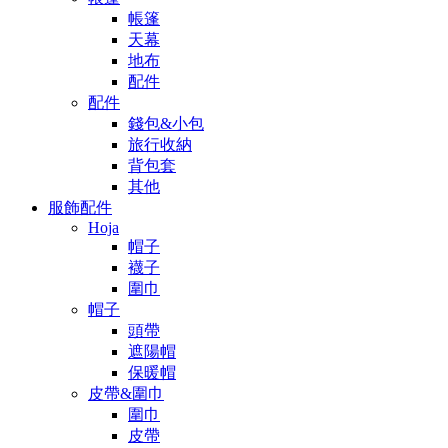
帳篷
天幕
地布
配件
配件
錢包&小包
旅行收納
背包套
其他
服飾配件
Hoja
帽子
襪子
圍巾
帽子
頭帶
遮陽帽
保暖帽
皮帶&圍巾
圍巾
皮帶