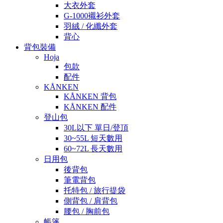
大衣外套
G-1000襯衫外套
羽絨 / 化纖外套
背心
背包裝備
Hoja
包款
配件
KÅNKEN
KÅNKEN 背包
KÅNKEN 配件
登山包
30L以下 單日/登頂
30~55L 短天數用
60~72L 長天數用
日用包
後背包
筆電背包
托特包 / 旅行提袋
側背包 / 肩背包
腰包 / 胸前包
帳篷