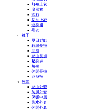
無袖上衣
底層衣
襯衫
長袖上衣
連身裙
毛衣
褲子
夏日1加1
狩獵長褲
底層
登山長褲
緊身褲
短褲
休閒長褲
連身褲
外套
登山外套
防風外套
保暖中層
防水外套
休閒外套