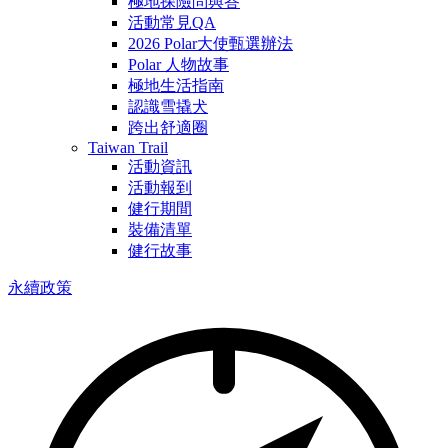
極地探險問與答
活動常見QA
2026 Polar大使甄選辦法
Polar 人物故事
極地生活指南
認識雪撬犬
跨出舒適圈
Taiwan Trail
活動資訊
活動報到
健行期間
裝備清單
健行故事
永續政策