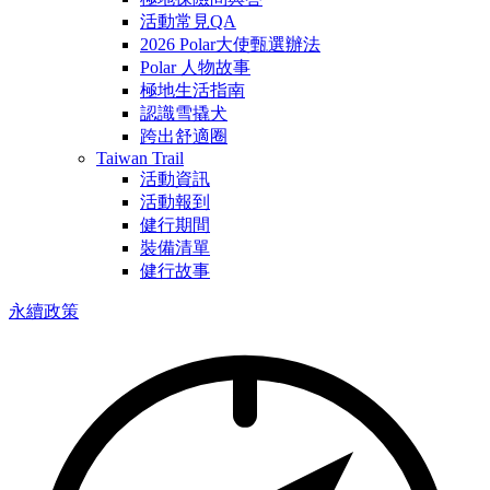
活動常見QA
2026 Polar大使甄選辦法
Polar 人物故事
極地生活指南
認識雪撬犬
跨出舒適圈
Taiwan Trail
活動資訊
活動報到
健行期間
裝備清單
健行故事
永續政策