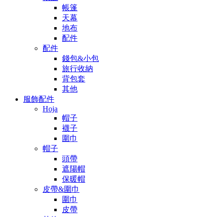
帳篷
天幕
地布
配件
配件
錢包&小包
旅行收納
背包套
其他
服飾配件
Hoja
帽子
襪子
圍巾
帽子
頭帶
遮陽帽
保暖帽
皮帶&圍巾
圍巾
皮帶