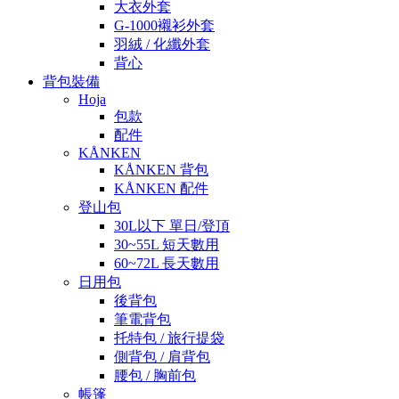
大衣外套
G-1000襯衫外套
羽絨 / 化纖外套
背心
背包裝備
Hoja
包款
配件
KÅNKEN
KÅNKEN 背包
KÅNKEN 配件
登山包
30L以下 單日/登頂
30~55L 短天數用
60~72L 長天數用
日用包
後背包
筆電背包
托特包 / 旅行提袋
側背包 / 肩背包
腰包 / 胸前包
帳篷