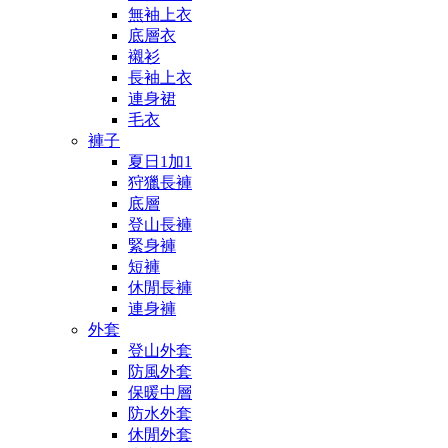
無袖上衣
底層衣
襯衫
長袖上衣
連身裙
毛衣
褲子
夏日1加1
狩獵長褲
底層
登山長褲
緊身褲
短褲
休閒長褲
連身褲
外套
登山外套
防風外套
保暖中層
防水外套
休閒外套