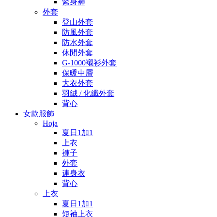
緊身褲
外套
登山外套
防風外套
防水外套
休閒外套
G-1000襯衫外套
保暖中層
大衣外套
羽絨 / 化纖外套
背心
女款服飾
Hoja
夏日1加1
上衣
褲子
外套
連身衣
背心
上衣
夏日1加1
短袖上衣