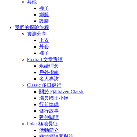
其他
襪子
綁腿
護膝
我們的探險旅程
實測分享
上衣
外套
褲子
Foxtrail 文章選讀
永續理念
戶外指南
名人專訪
Classic 多日健行
關於 Fjällräven Classic
瑞典國王小徑
行前準備
健行故事
延伸閱讀
Polar 極地長征
活動簡介
極地探險問與答