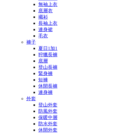
無袖上衣
底層衣
襯衫
長袖上衣
連身裙
毛衣
褲子
夏日1加1
狩獵長褲
底層
登山長褲
緊身褲
短褲
休閒長褲
連身褲
外套
登山外套
防風外套
保暖中層
防水外套
休閒外套