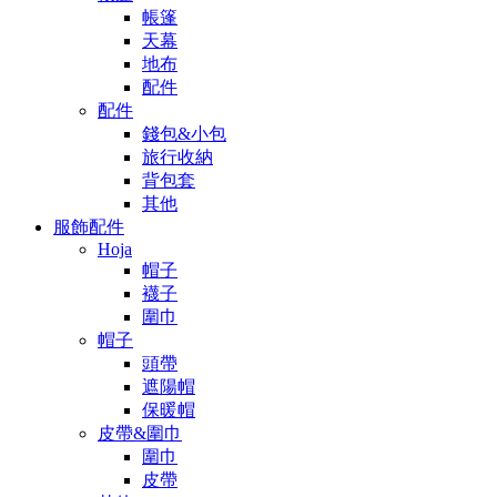
帳篷
天幕
地布
配件
配件
錢包&小包
旅行收納
背包套
其他
服飾配件
Hoja
帽子
襪子
圍巾
帽子
頭帶
遮陽帽
保暖帽
皮帶&圍巾
圍巾
皮帶