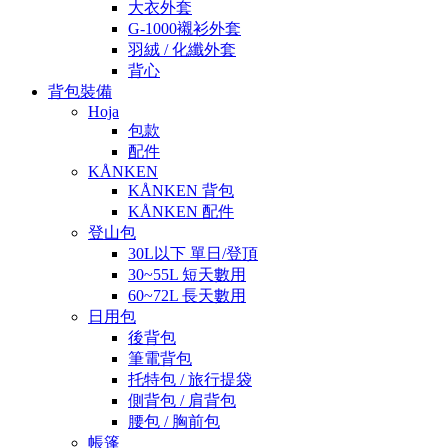
大衣外套
G-1000襯衫外套
羽絨 / 化纖外套
背心
背包裝備
Hoja
包款
配件
KÅNKEN
KÅNKEN 背包
KÅNKEN 配件
登山包
30L以下 單日/登頂
30~55L 短天數用
60~72L 長天數用
日用包
後背包
筆電背包
托特包 / 旅行提袋
側背包 / 肩背包
腰包 / 胸前包
帳篷