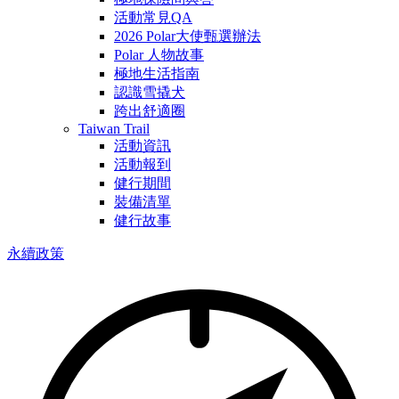
活動常見QA
2026 Polar大使甄選辦法
Polar 人物故事
極地生活指南
認識雪撬犬
跨出舒適圈
Taiwan Trail
活動資訊
活動報到
健行期間
裝備清單
健行故事
永續政策