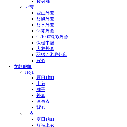
緊身褲
外套
登山外套
防風外套
防水外套
休閒外套
G-1000襯衫外套
保暖中層
大衣外套
羽絨 / 化纖外套
背心
女款服飾
Hoja
夏日1加1
上衣
褲子
外套
連身衣
背心
上衣
夏日1加1
短袖上衣