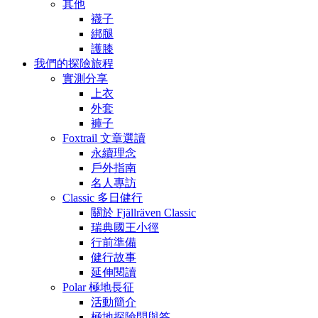
其他
襪子
綁腿
護膝
我們的探險旅程
實測分享
上衣
外套
褲子
Foxtrail 文章選讀
永續理念
戶外指南
名人專訪
Classic 多日健行
關於 Fjällräven Classic
瑞典國王小徑
行前準備
健行故事
延伸閱讀
Polar 極地長征
活動簡介
極地探險問與答