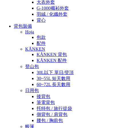
大衣外套
G-1000襯衫外套
羽絨 / 化纖外套
背心
背包裝備
Hoja
包款
配件
KÅNKEN
KÅNKEN 背包
KÅNKEN 配件
登山包
30L以下 單日/登頂
30~55L 短天數用
60~72L 長天數用
日用包
後背包
筆電背包
托特包 / 旅行提袋
側背包 / 肩背包
腰包 / 胸前包
帳篷