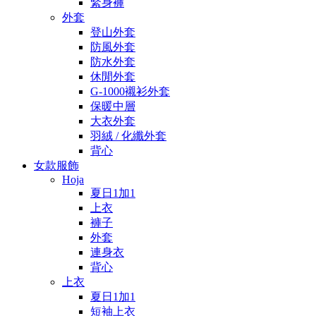
緊身褲
外套
登山外套
防風外套
防水外套
休閒外套
G-1000襯衫外套
保暖中層
大衣外套
羽絨 / 化纖外套
背心
女款服飾
Hoja
夏日1加1
上衣
褲子
外套
連身衣
背心
上衣
夏日1加1
短袖上衣