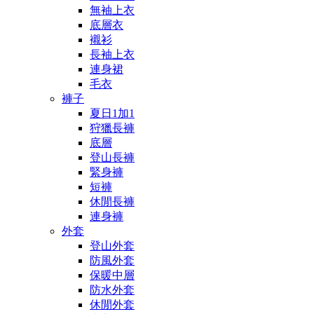
無袖上衣
底層衣
襯衫
長袖上衣
連身裙
毛衣
褲子
夏日1加1
狩獵長褲
底層
登山長褲
緊身褲
短褲
休閒長褲
連身褲
外套
登山外套
防風外套
保暖中層
防水外套
休閒外套