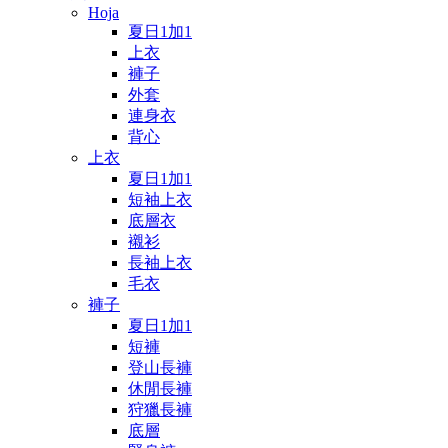
Hoja
夏日1加1
上衣
褲子
外套
連身衣
背心
上衣
夏日1加1
短袖上衣
底層衣
襯衫
長袖上衣
毛衣
褲子
夏日1加1
短褲
登山長褲
休閒長褲
狩獵長褲
底層