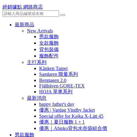
經銷據點
網路商店
最新商品
New Arrivals
男款服飾
女款服飾
背包裝備
服飾配件
主打系列
Kånken Taipei
Samlaren 限量系列
Bergtagen 2.0
Fjällräven GORE-TEX
HOJA 單車系列
最新消息
happy father's day
優惠 | Vardag Vindby Jacket
Special offer for Kajka X-Lätt 45
優惠｜夏日服飾 1 + 1
優惠｜Abisko背包水壺袋組合價
男款服飾