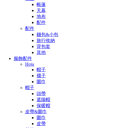
帳篷
天幕
地布
配件
配件
錢包&小包
旅行收納
背包套
其他
服飾配件
Hoja
帽子
襪子
圍巾
帽子
頭帶
遮陽帽
保暖帽
皮帶&圍巾
圍巾
皮帶