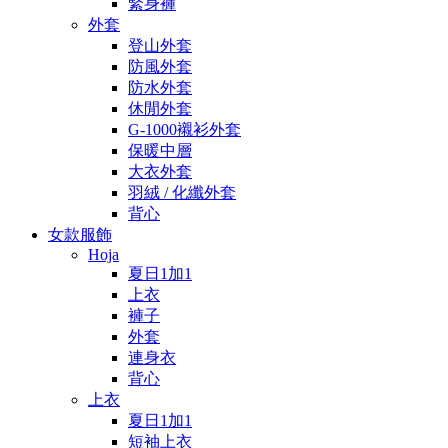
緊身褲
外套
登山外套
防風外套
防水外套
休閒外套
G-1000襯衫外套
保暖中層
大衣外套
羽絨 / 化纖外套
背心
女款服飾
Hoja
夏日1加1
上衣
褲子
外套
連身衣
背心
上衣
夏日1加1
短袖上衣