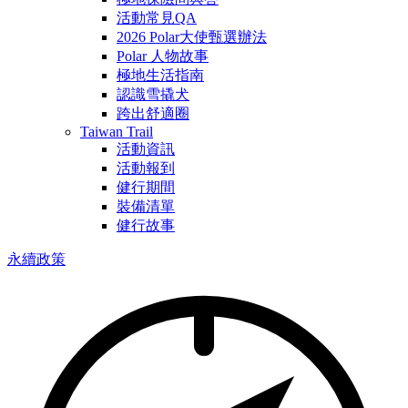
活動常見QA
2026 Polar大使甄選辦法
Polar 人物故事
極地生活指南
認識雪撬犬
跨出舒適圈
Taiwan Trail
活動資訊
活動報到
健行期間
裝備清單
健行故事
永續政策