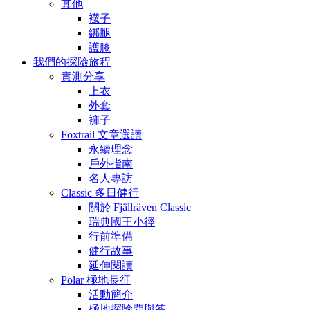
其他
襪子
綁腿
護膝
我們的探險旅程
實測分享
上衣
外套
褲子
Foxtrail 文章選讀
永續理念
戶外指南
名人專訪
Classic 多日健行
關於 Fjällräven Classic
瑞典國王小徑
行前準備
健行故事
延伸閱讀
Polar 極地長征
活動簡介
極地探險問與答