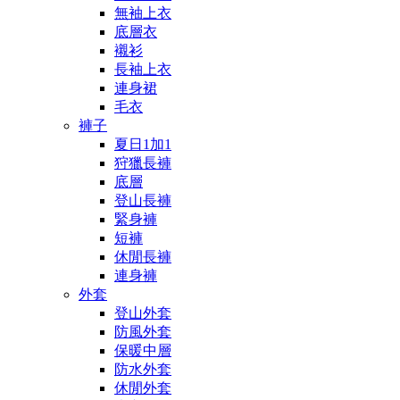
無袖上衣
底層衣
襯衫
長袖上衣
連身裙
毛衣
褲子
夏日1加1
狩獵長褲
底層
登山長褲
緊身褲
短褲
休閒長褲
連身褲
外套
登山外套
防風外套
保暖中層
防水外套
休閒外套