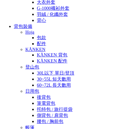
大衣外套
G-1000襯衫外套
羽絨 / 化纖外套
背心
背包裝備
Hoja
包款
配件
KÅNKEN
KÅNKEN 背包
KÅNKEN 配件
登山包
30L以下 單日/登頂
30~55L 短天數用
60~72L 長天數用
日用包
後背包
筆電背包
托特包 / 旅行提袋
側背包 / 肩背包
腰包 / 胸前包
帳篷