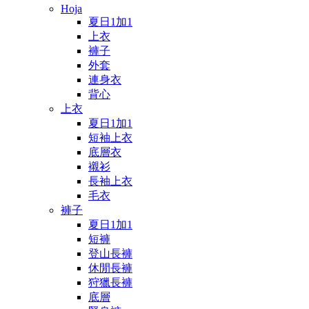
Hoja
夏日1加1
上衣
褲子
外套
連身衣
背心
上衣
夏日1加1
短袖上衣
底層衣
襯衫
長袖上衣
毛衣
褲子
夏日1加1
短褲
登山長褲
休閒長褲
狩獵長褲
底層