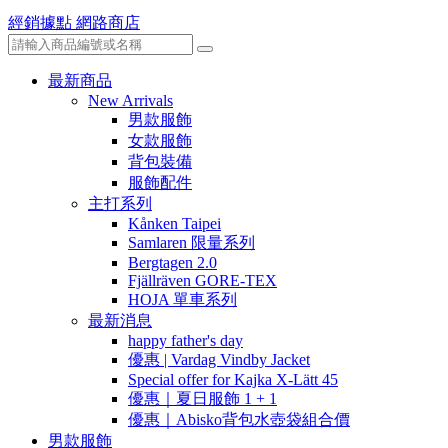
經銷據點
網路商店
最新商品
New Arrivals
男款服飾
女款服飾
背包裝備
服飾配件
主打系列
Kånken Taipei
Samlaren 限量系列
Bergtagen 2.0
Fjällräven GORE-TEX
HOJA 單車系列
最新消息
happy father's day
優惠 | Vardag Vindby Jacket
Special offer for Kajka X-Lätt 45
優惠｜夏日服飾 1 + 1
優惠｜Abisko背包水壺袋組合價
男款服飾