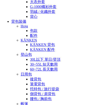
大衣外套
G-1000襯衫外套
羽絨 / 化纖外套
背心
背包裝備
Hoja
包款
配件
KÅNKEN
KÅNKEN 背包
KÅNKEN 配件
登山包
30L以下 單日/登頂
30~55L 短天數用
60~72L 長天數用
日用包
後背包
筆電背包
托特包 / 旅行提袋
側背包 / 肩背包
腰包 / 胸前包
帳篷