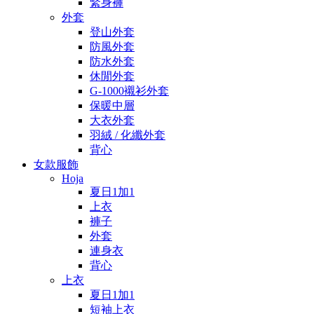
緊身褲
外套
登山外套
防風外套
防水外套
休閒外套
G-1000襯衫外套
保暖中層
大衣外套
羽絨 / 化纖外套
背心
女款服飾
Hoja
夏日1加1
上衣
褲子
外套
連身衣
背心
上衣
夏日1加1
短袖上衣