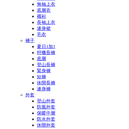
無袖上衣
底層衣
襯衫
長袖上衣
連身裙
毛衣
褲子
夏日1加1
狩獵長褲
底層
登山長褲
緊身褲
短褲
休閒長褲
連身褲
外套
登山外套
防風外套
保暖中層
防水外套
休閒外套